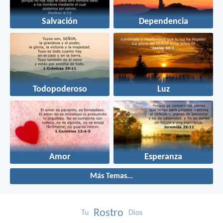
Salvación
Dependencia
Todopoderoso
Luz
Amor
Esperanza
Más Temas...
Rostro
Tu
Dios