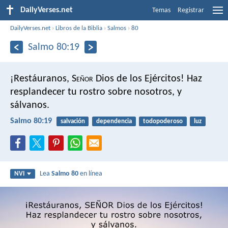
DailyVerses.net
Temas
Registrar
DailyVerses.net
›
Libros de la Biblia
›
Salmos
›
80
Salmo 80:19
¡Restáuranos, S
eñor
Dios de los Ejércitos!
Haz
resplandecer tu rostro sobre nosotros,
y
sálvanos.
Salmo 80:19
salvación
dependencia
todopoderoso
luz
Lea
Salmo 80
en línea
NVI