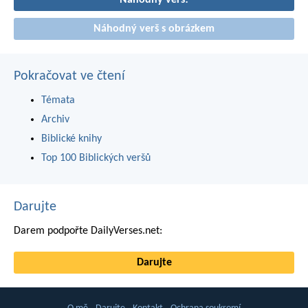
Náhodný verš!
Náhodný verš s obrázkem
Pokračovat ve čtení
Témata
Archiv
Biblické knihy
Top 100 Biblických veršů
Darujte
Darem podpořte DailyVerses.net:
Darujte