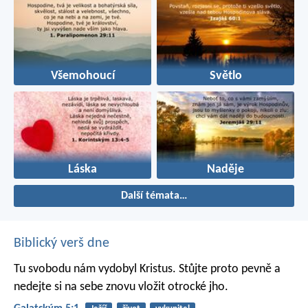
Všemohoucí
Světlo
Láska
Naděje
Další témata…
Biblický verš dne
Tu svobodu nám vydobyl Kristus. Stůjte proto pevně a
nedejte si na sebe znovu vložit otrocké jho.