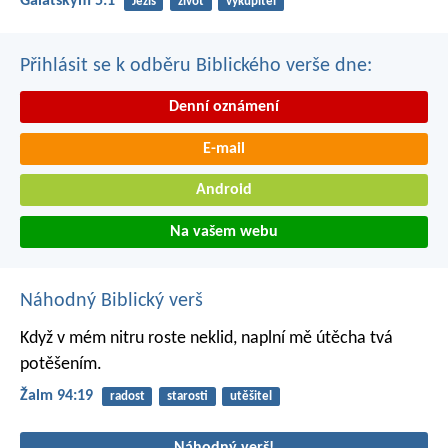
Galatským 5:1
Ježíš
život
vykupitel
Přihlásit se k odběru Biblického verše dne:
Denní oznámení
E-mail
Android
Na vašem webu
Náhodný Biblický verš
Když v mém nitru roste neklid,
naplní mě útěcha tvá
potěšením.
Žalm 94:19
radost
starosti
utěšitel