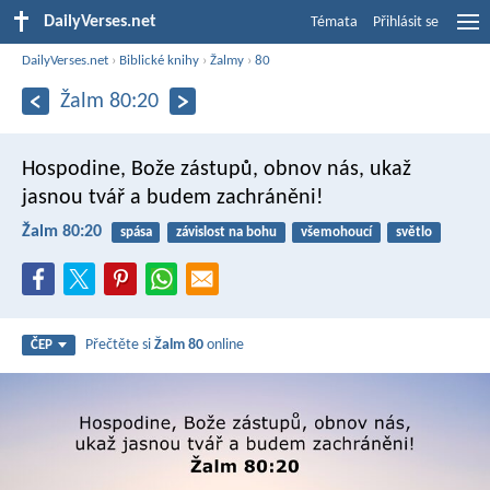
DailyVerses.net
Témata
Přihlásit se
DailyVerses.net
›
Biblické knihy
›
Žalmy
›
80
Žalm 80:20
Hospodine, Bože zástupů, obnov nás,
ukaž
jasnou tvář a budem zachráněni!
Žalm 80:20
spása
závislost na bohu
všemohoucí
světlo
Přečtěte si
Žalm 80
online
ČEP