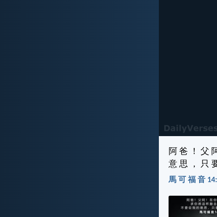
阿 爸 ！ 父 
意 思 ， 只 
馬 可 福 音 14:3