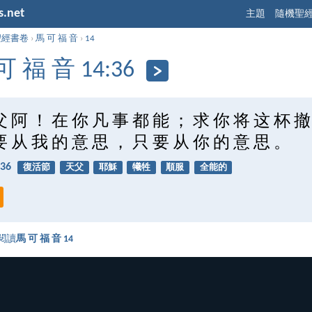
s.net
主題
隨機聖
聖經書卷
›
馬 可 福 音
›
14
可 福 音 14:36
父 阿 ！ 在 你 凡 事 都 能 ； 求 你 将 这 杯 撤
要 从 我 的 意 思 ， 只 要 从 你 的 意 思 。
36
復活節
天父
耶穌
犧牲
順服
全能的
閱讀
馬 可 福 音 14