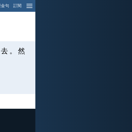
經金句
訂閱
 去 。 然