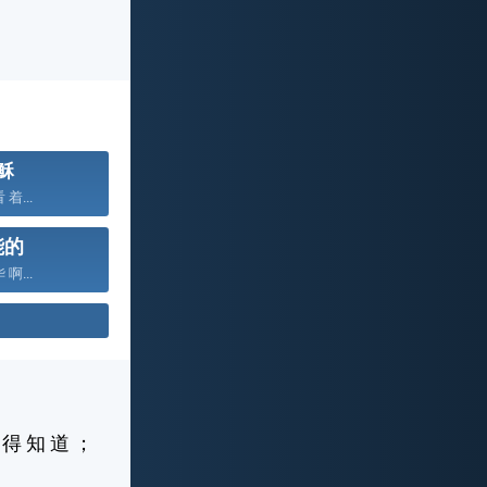
穌
 着...
能的
 啊...
 得 知 道 ；