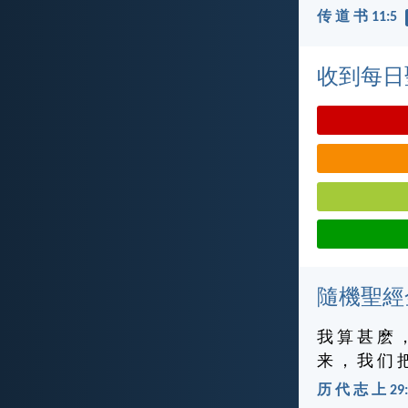
传 道 书 11:5
收到每日
隨機聖經
我 算 甚 麽 
来 ， 我 们 
历 代 志 上 29: