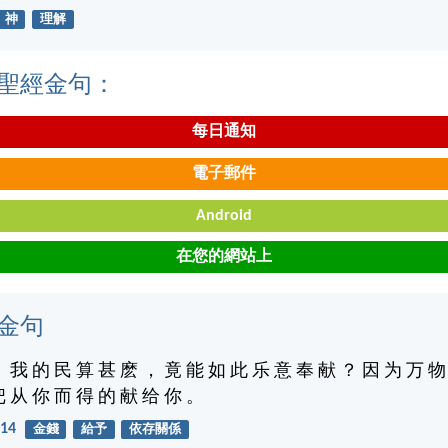
神
理解
聖經金句：
每日通知
電子郵件
Android
在您的網站上
金句
， 我 的 民 算 甚 麽 ， 竟 能 如 此 乐 意 奉 献 ？ 因 为 万 物
把 从 你 而 得 的 献 给 你 。
14
金錢
給予
依存關係