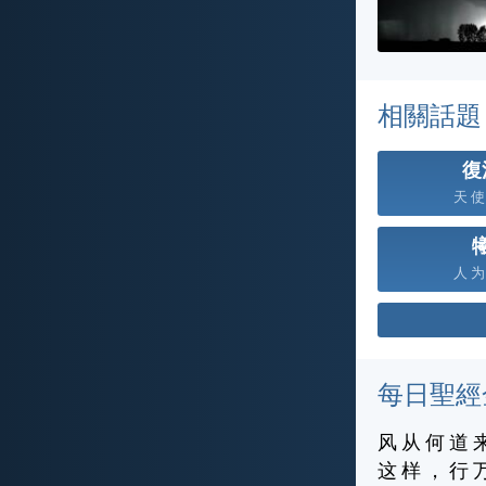
相關話題
復
天 使 
人 为 
每日聖經
风 从 何 道 
这 样 ， 行 