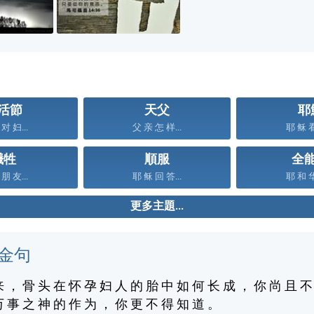
活節
天父
耶
对 妇...
父 亲 怎 样...
耶 稣 看
犧牲
順服
全
朋 友...
耶 稣 回 答...
耶 和 华
更多主題...
金句
来 ， 骨 头 在 怀 孕 妇 人 的 胎 中 如 何 长 成 ， 你 尚 且 不
万 事 之 神 的 作 为 ， 你 更 不 得 知 道 。