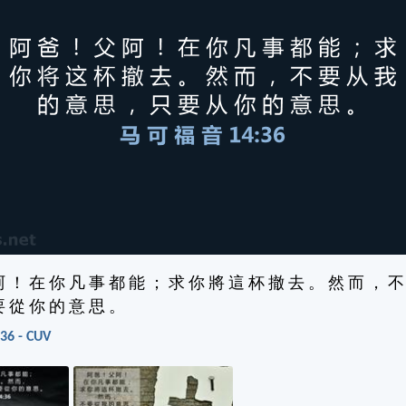
阿 ！ 在 你 凡 事 都 能 ； 求 你 將 這 杯 撤 去 。 然 而 ， 不
要 從 你 的 意 思 。
6 - CUV