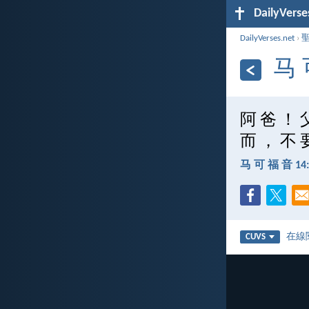
DailyVerse
DailyVerses.net
›
马 
阿 爸 ！ 
而 ， 不 
马 可 福 音 14:
在線
CUVS