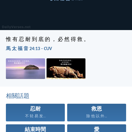
惟 有 忍 耐 到 底 的 ， 必 然 得 救 。
馬 太 福 音 24:13 - CUV
相關話題
忍耐
救恩
不 轻 易 发...
除 他 以 外...
結束時間
愛