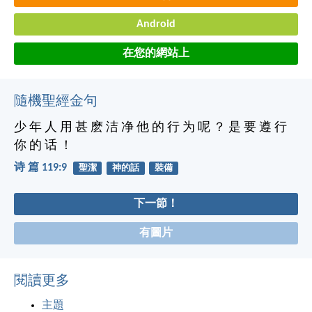
Android
在您的網站上
隨機聖經金句
少 年 人 用 甚 麽 洁 净 他 的 行 为 呢 ？ 是 要 遵 行
你 的 话 ！
诗 篇 119:9
聖潔
神的話
裝備
下一節！
有圖片
閱讀更多
主題