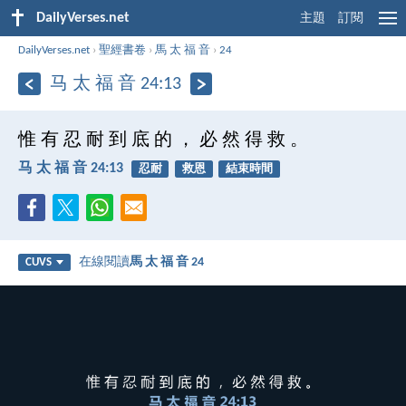
DailyVerses.net
主題
訂閱
DailyVerses.net
›
聖經書卷
›
馬 太 福 音
›
24
马 太 福 音 24:13
惟 有 忍 耐 到 底 的 ， 必 然 得 救 。
马 太 福 音 24:13
忍耐
救恩
結束時間
在線閱讀
馬 太 福 音 24
CUVS