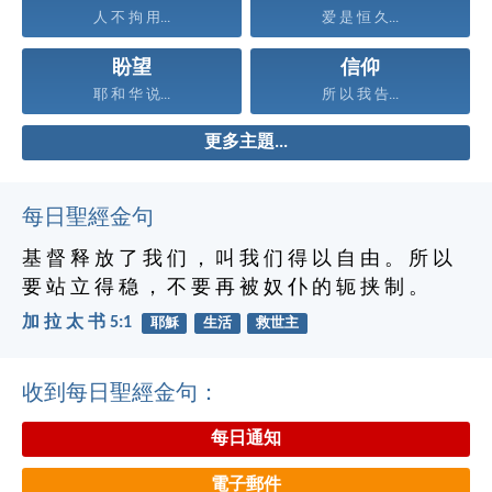
人 不 拘 用...
爱 是 恒 久...
盼望
信仰
耶 和 华 说...
所 以 我 告...
更多主題...
每日聖經金句
基 督 释 放 了 我 们 ， 叫 我 们 得 以 自 由 。 所 以
要 站 立 得 稳 ， 不 要 再 被 奴 仆 的 轭 挟 制 。
加 拉 太 书 5:1
耶穌
生活
救世主
收到每日聖經金句：
每日通知
電子郵件