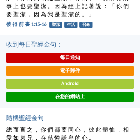
事 上 也 要 聖 潔 。 因 為 經 上 記 著 說 ： 「 你 們
要 聖 潔 ， 因 為 我 是 聖 潔 的 。 」
彼 得 前 書 1:15-16
聖潔
生活
召命
收到每日聖經金句：
每日通知
電子郵件
Android
在您的網站上
隨機聖經金句
總 而 言 之 ， 你 們 都 要 同 心 ， 彼 此 體 恤 ， 相
愛 如 弟 兄 ， 存 慈 憐 謙 卑 的 心 。