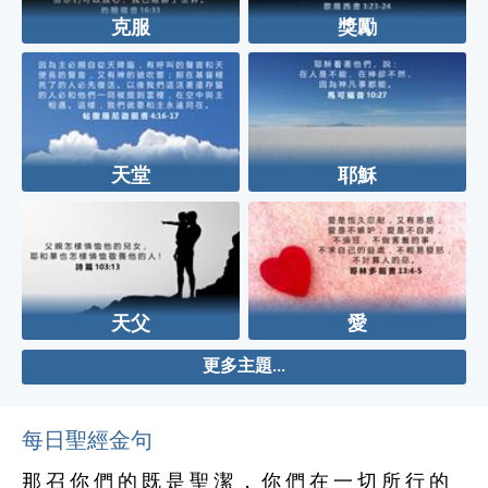
克服
獎勵
天堂
耶穌
天父
愛
更多主題...
每日聖經金句
那 召 你 們 的 既 是 聖 潔 ， 你 們 在 一 切 所 行 的