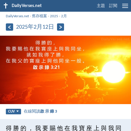
DailyVerses.net
主題
訂閱
DailyVerses.net
›
舊存檔案
›
2025
›
2月
2025年2月12日
在線閱讀
啟 示 錄 3
CUV
得 勝 的 ， 我 要 賜 他 在 我 寶 座 上 與 我 同