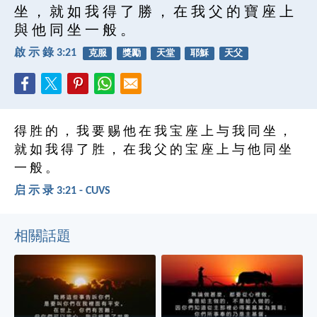
坐 ， 就 如 我 得 了 勝 ， 在 我 父 的 寶 座 上
與 他 同 坐 一 般 。
啟 示 錄 3:21
克服
獎勵
天堂
耶穌
天父
得 胜 的 ， 我 要 赐 他 在 我 宝 座 上 与 我 同 坐 ，
就 如 我 得 了 胜 ， 在 我 父 的 宝 座 上 与 他 同 坐
一 般 。
启 示 录 3:21 - CUVS
相關話題