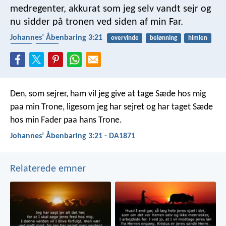
medregenter, akkurat som jeg selv vandt sejr og
nu sidder på tronen ved siden af min Far.
Johannesʼ Åbenbaring 3:21
overvinde
belønning
himlen
Jesus
Fader
Den, som sejrer, ham vil jeg give at tage Sæde hos mig
paa min Trone, ligesom jeg har sejret og har taget Sæde
hos min Fader paa hans Trone.
Johannesʼ Åbenbaring 3:21 - DA1871
Relaterede emner