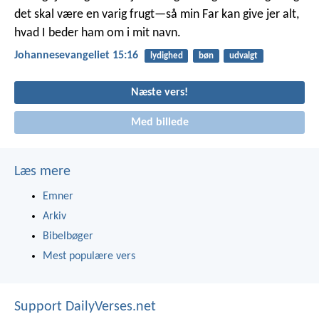
det skal være en varig frugt—så min Far kan give jer alt,
hvad I beder ham om i mit navn.
Johannesevangeliet 15:16
lydighed
bøn
udvalgt
Næste vers!
Med billede
Læs mere
Emner
Arkiv
Bibelbøger
Mest populære vers
Support DailyVerses.net