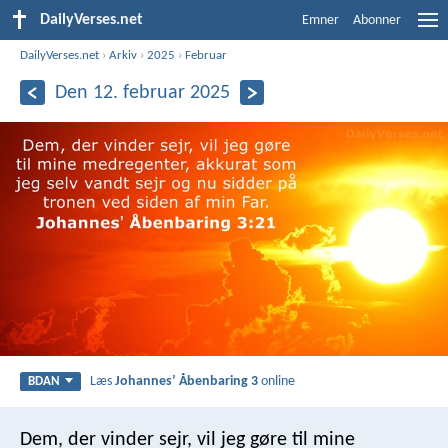
DailyVerses.net
Emner
Abonner
DailyVerses.net
›
Arkiv
›
2025
›
Februar
Den 12. februar 2025
Læs
Johannesʼ Åbenbaring 3
online
BDAN
Dem, der vinder sejr, vil jeg gøre til mine