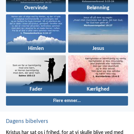
Overvinde
Belønning
Himlen
Jesus
Fader
Kærlighed
Flere emner...
Dagens bibelvers
Kristus har sat os i frihed, for at vi skulle blive ved med