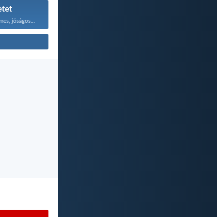
etet
mes, jóságos...