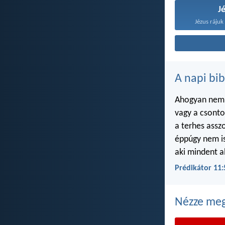
J
Jézus rájuk 
A napi bib
Ahogyan nem i
vagy a csont
a terhes ass
éppúgy nem i
aki mindent a
Prédikátor 11:
Nézze meg 