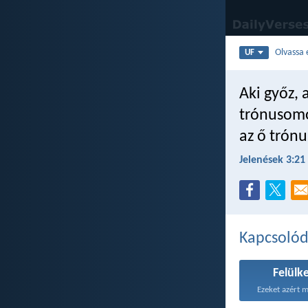
Olvassa 
UF
Aki győz,
trónusomo
az ő trónu
Jelenések 3:21
Kapcsoló
Felülk