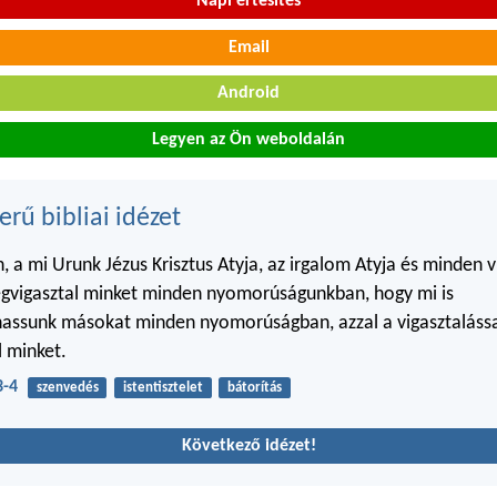
Napi értesítés
Email
Android
Legyen az Ön weboldalán
erű bibliai idézet
n, a mi Urunk Jézus Krisztus Atyja, az irgalom Atyja és minden v
egvigasztal minket minden nyomorúságunkban, hogy mi is
assunk másokat minden nyomorúságban, azzal a vigasztalással
l minket.
3-4
szenvedés
istentisztelet
bátorítás
Következő idézet!