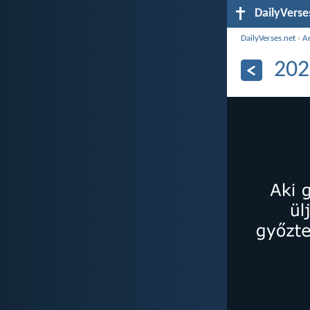
DailyVerse
DailyVerses.net
›
A
202