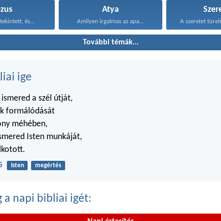
ézus
Atya
Szer
tekintett, és...
Amilyen irgalmas az apa...
A szeretet türel
További témák...
liai ige
smered a szél útját,
ok formálódását
zony méhében,
smered Isten munkáját,
lkotott.
5
Isten
megértés
a napi bibliai igét: