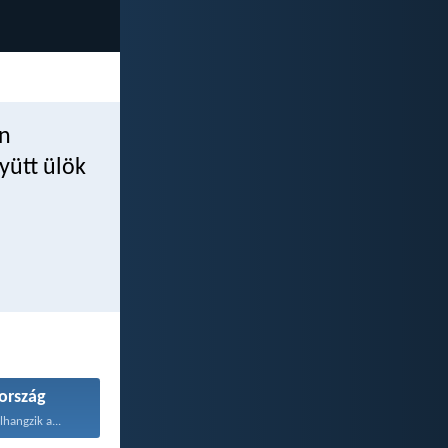
én
yütt ülök
rszág
hangzik a...