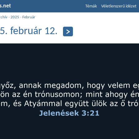
s.net
Témák
Véletlenszerű idézet
rchív
›
2025
›
Február
5. február 12.