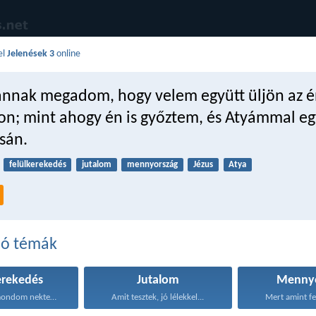
el
Jelenések 3
online
 annak megadom, hogy velem együtt üljön az 
n; mint ahogy én is győztem, és Atyámmal eg
sán.
felülkerekedés
jutalom
mennyország
Jézus
Atya
dó témák
erekedés
Jutalom
Mennyo
Ezeket azért mondom nektek...
Amit tesztek, jó lélekkel...
Mert amint fel