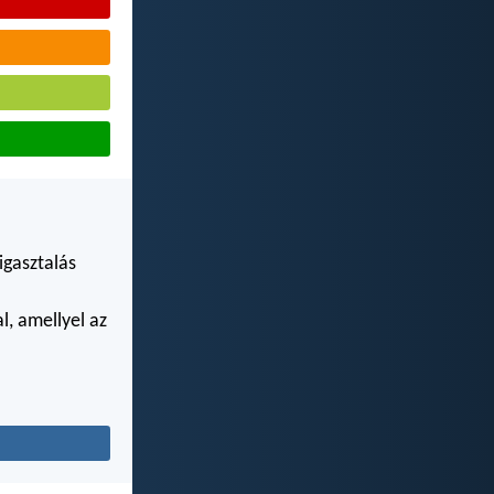
igasztalás
, amellyel az