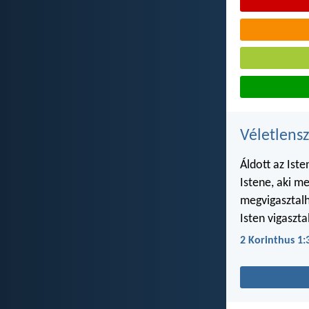
Véletlensz
Áldott az Iste
Istene, aki m
megvigasztalh
Isten vigaszta
2 Korinthus 1: