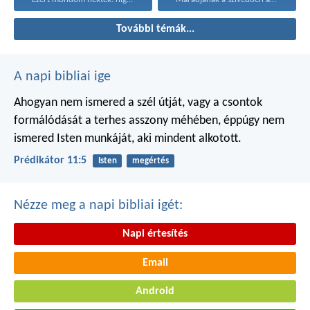
További témák...
A napi bibliai ige
Ahogyan nem ismered a szél útját,
vagy a csontok
formálódását
a terhes asszony méhében,
éppúgy nem
ismered Isten munkáját,
aki mindent alkotott.
Prédikátor 11:5
Isten
megértés
Nézze meg a napi bibliai igét:
Napi értesítés
Email
Android