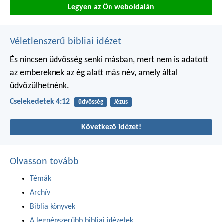
Legyen az Ön weboldalán
Véletlenszerű bibliai idézet
És nincsen üdvösség senki másban, mert nem is adatott
az embereknek az ég alatt más név, amely által
üdvözülhetnénk.
Cselekedetek 4:12
üdvösség
Jézus
Következő idézet!
Olvasson tovább
Témák
Archív
Biblia könyvek
A legnépszerűbb bibliai idézetek