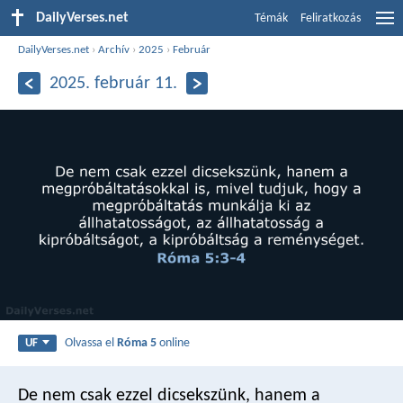
DailyVerses.net
Témák
Feliratkozás
DailyVerses.net
›
Archív
›
2025
›
Február
2025. február 11.
Olvassa el
Róma 5
online
UF
De nem csak ezzel dicsekszünk, hanem a