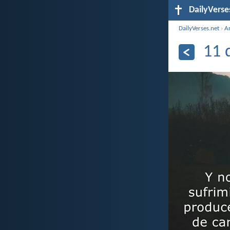
DailyVerse
DailyVerses.net
›
A
11 