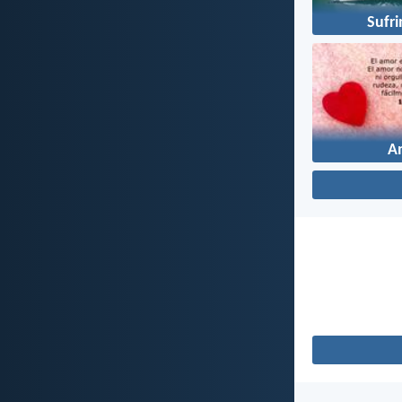
Sufr
A