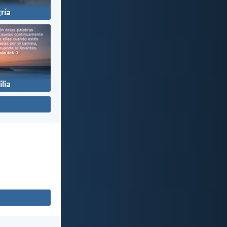
ría
lia