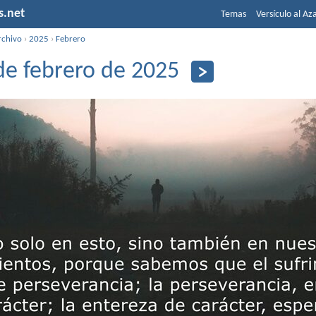
s.net
Temas
Versículo al Az
rchivo
›
2025
›
Febrero
de febrero de 2025