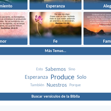
imiento
Esperanza
Aleg
mor
Fe
Fami
Más Temas...
Sabemos
Esto
Sino
Produce
Esperanza
Solo
Nuestros
También
Porque
Buscar versículos de la Biblia