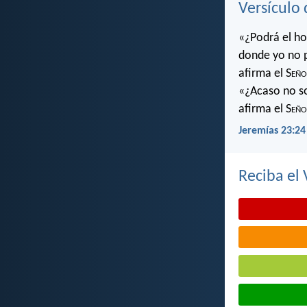
Versículo 
«¿Podrá el ho
donde yo no 
afirma el S
eño
«¿Acaso no soy
afirma el S
eño
Jeremías 23:24
Reciba el 