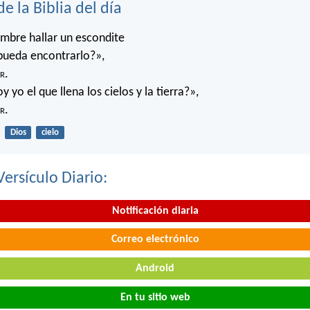
de la Biblia del día
mbre hallar un escondite
pueda encontrarlo?»,
r
.
 yo el que llena los cielos y la tierra?»,
r
.
Dios
cielo
Versículo Diario:
Notificación diaria
Correo electrónico
Android
En tu sitio web