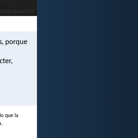
s, porque
cter,
do que la
a.