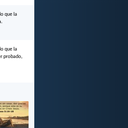
do que la
a.
do que la
er probado,