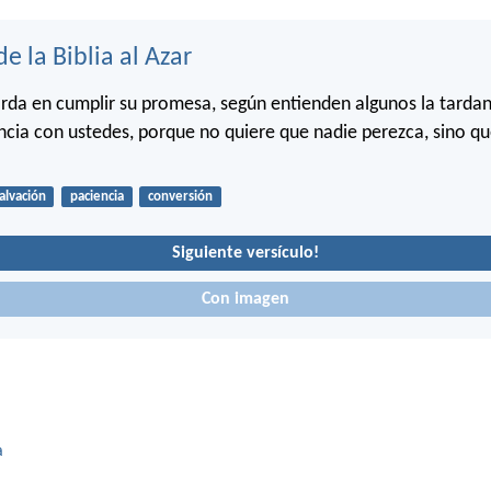
de la Biblia al Azar
arda en cumplir su promesa, según entienden algunos la tardan
encia con ustedes, porque no quiere que nadie perezca, sino q
alvación
paciencia
conversión
Siguiente versículo!
Con imagen
a