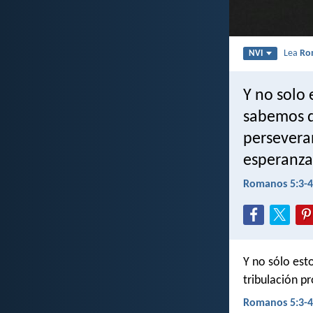
Lea
Ro
NVI
Y no solo 
sabemos q
perseveran
esperanza
Romanos 5:3-4
Y no sólo est
tribulación pr
Romanos 5:3-4