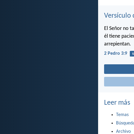
Versículo 
El Señor no t
él tiene paci
arrepientan.
2 Pedro 3:9
s
Leer más
Temas
Búsqued
Archivo