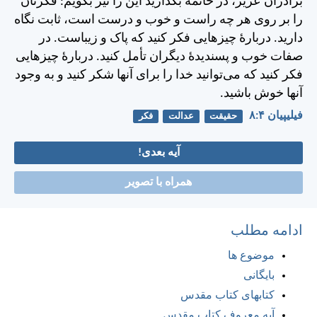
برادران عزيز، در خاتمه بگذاريد اين را نيز بگويم: فكرتان
را بر روی هر چه راست و خوب و درست است، ثابت نگاه
داريد. دربارهٔ چيزهايی فكر كنيد كه پاک و زيباست. در
صفات خوب و پسنديدهٔ ديگران تأمل كنيد. دربارهٔ چيزهايی
فكر كنيد كه می‌توانيد خدا را برای آنها شكر كنيد و به وجود
آنها خوش باشيد.
فيليپیان ۴:‏۸
حقیقت
عدالت
فکر
آیه بعدی!
همراه با تصویر
ادامه مطلب
موضوع ها
بایگانی
کتابهای کتاب مقدس
آیه معروف کتاب مقدس