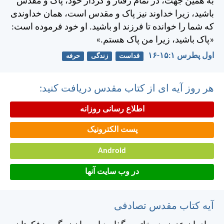
به همين جهت، در تمام رفتار و كردار خود، پاک و مقدس
باشيد، زيرا خداوند نيز پاک و مقدس است، همان خداوندی
كه شما را خوانده تا فرزند او باشيد. او خود فرموده است:
«پاک باشيد، زيرا من پاک هستم.»
اول پطرس ۱:‏۱۵-‏۱۶
قداست
زندگی
حرفه
هر روز آیه ای از کتاب مقدس دریافت کنید:
اطلاع رسانی روزانه
پست الکترونیک
Android
در وب سایت آنها
آیه کتاب مقدس تصادفی