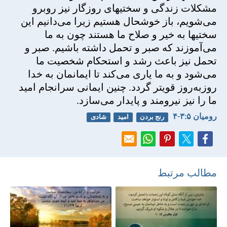
مشكلات زندگی و سختیهای روزگار نيز روبرو
می‌شويم، باز خوشحال هستيم زيرا می‌دانيم اين
سختیها به خير و صلاح ما هستند چون به ما
می‌آموزند كه صبر و تحمل داشته باشيم. صبر و
تحمل نيز باعث رشد و استحكام شخصيت ما
می‌شود و به ما ياری می‌كند تا ايمانمان به خدا
روز‌به‌روز قویتر گردد. چنين ايمانی سرانجام اميد
ما را نيز نيرومند و پايدار می‌سازد.
رومیان ۵:‏۳-‏۴
رنج بردن
امید
شادی
مطالب مرتبط