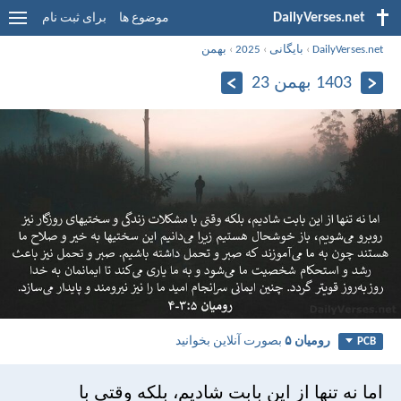
DailyVerses.net
موضوع ها
برای ثبت نام
DailyVerses.net
›
بایگانی
›
2025
›
بهمن
1403 بهمن 23
رومیان ۵
بصورت آنلاین بخوانید
PCB
اما نه تنها از اين بابت شاديم، بلكه وقتی با