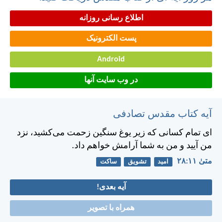
اطلاع رسانی روزانه
پست الکترونیک
Android
در وب سایت آنها
آیه کتاب مقدس تصادفی
ای تمام كسانی كه زير يوغ سنگين زحمت می‌كشيد، نزد
من آييد و من به شما آرامش خواهم داد.
متی‌ٰ ۱۱:‏۲۸
امید
تشویق
ساکت
آیه بعدی!
همراه با تصویر