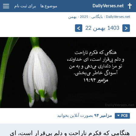
DailyVerses.net
موضوع ها
برای ثبت نام
DailyVerses.net
›
بایگانی
›
2025
›
بهمن
1403 بهمن 22
مزامير ۹۴
بصورت آنلاین بخوانید
PCB
هنگامی كه فكرم ناراحت و دلم بی‌قرار است، ای