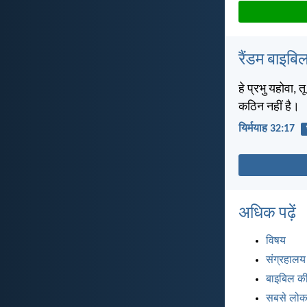
रैंडम बाइबिल
हे प्रभु यहोवा, 
कठिन नहीं है।
यिर्मयाह 32:17
अधिक पढ़ें
विषय
संग्रहालय
बाइबिल की
सबसे लोकप