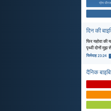
प्रेम धीरज
दिन की बाइ
फिर यहोवा की यह 
पृथ्वी दोनों मुझ से
यिर्मयाह 23:24
दैनिक बाइबिल 