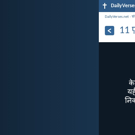
DailyVerse
DailyVerses.net
›
सं
11 