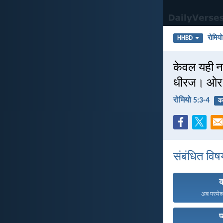
रोमियो
HHBD
केवल यही नह
धीरज। ओर ध
रोमियो 5:3-4
कष
संबंधित विष
क
अब परमेश्
प