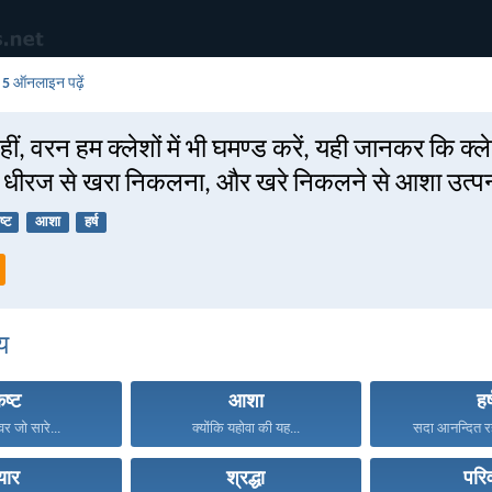
 5
ऑनलाइन पढ़ें
ीं, वरन हम क्लेशों में भी घमण्ड करें, यही जानकर कि क्ल
ीरज से खरा निकलना, और खरे निकलने से आशा उत्पन्
्ट
आशा
हर्ष
य
ष्ट
आशा
हर्
वर जो सारे...
क्योंकि यहोवा की यह...
सदा आनन्दित रह
्यार
श्रद्धा
परि