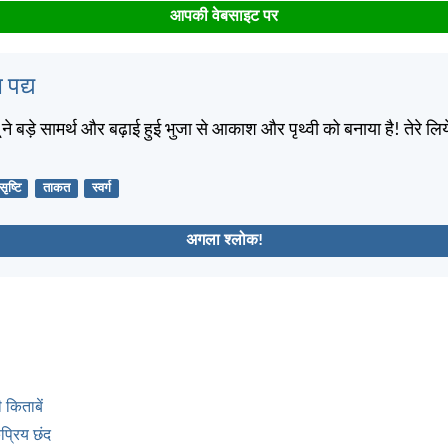
आपकी वेबसाइट पर
 पद्य
तू ने बड़े सामर्थ और बढ़ाई हुई भुजा से आकाश और पृथ्वी को बनाया है! तेरे ल
सृष्टि
ताकत
स्वर्ग
अगला श्लोक!
 किताबें
्रिय छंद