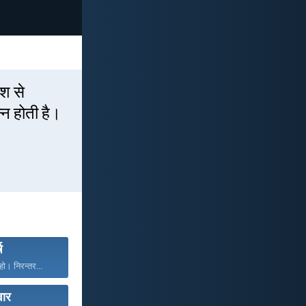
ेश से
न होती है।
ष
ो। निरन्तर...
वार