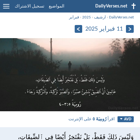
DailyVerses.net
المواضيع
تسجيل الاشتراك
DailyVerses.net
›
ارشيف
›
2025
›
فبراير
11 فبراير 2025
اقرأ
رُومِيَةَ ٥
على الإنترنت
AVD
وَلَيْسَ ذَلِكَ فَقَطْ، بَلْ نَفْتَخِرُ أَيْضًا فِي ٱلضِّيقَاتِ،