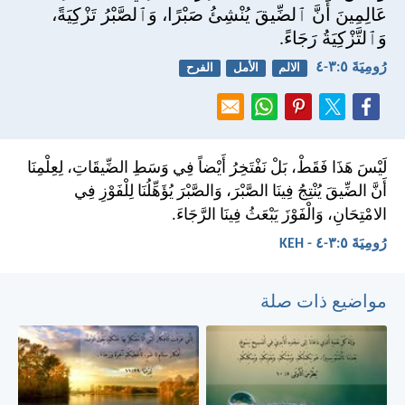
عَالِمِينَ أَنَّ ٱلضِّيقَ يُنْشِئُ صَبْرًا، وَٱلصَّبْرُ تَزْكِيَةً،
وَٱلتَّزْكِيَةُ رَجَاءً.
رُومِيَةَ ٥:‏٣-‏٤
الالم
الأمل
الفرح
لَيْسَ هَذَا فَقَطْ، بَلْ نَفْتَخِرُ أَيْضاً فِي وَسَطِ الضِّيقَاتِ، لِعِلْمِنَا
أَنَّ الضِّيقَ يُنْتِجُ فِينَا الصَّبْرَ، وَالصَّبْرَ يُؤَهِّلُنَا لِلْفَوْزِ فِي
الامْتِحَانِ، وَالْفَوْزَ يَبْعَثُ فِينَا الرَّجَاءَ.
رُومِيَةَ ٥:‏٣-‏٤ - KEH
مواضيع ذات صلة