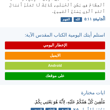
ٱلْعِظَامُ فِي بَطْنِ ٱلْحُبْلَى، كَذَلِكَ لَا تَعْلَمُ أَعْمَالَ
ٱللهِ ٱلَّذِي يَصْنَعُ ٱلْجَمِيعَ.
اَلْجَامِعَةِ ١١:‏٥
الله
الفهم
استلم أيتك اليومية الكتاب المقدس الآية:
الإخطار اليومي
الايميل
Android
على موقعك
ايات مختارة
مُلْقِينَ كُلَّ هَمِّكُمْ عَلَيْهِ، لِأَنَّهُ هُوَ يَعْتَنِي بِكُمْ.