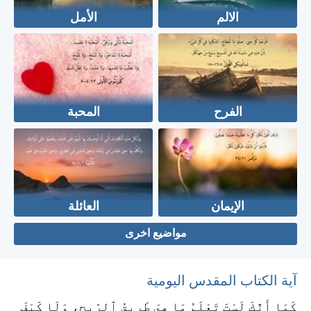
الالم
الأمل
الفرح
المحبة
الإيمان
العائلة
مواضيع اخرى
آية الكتاب المقدس اليومية
كَمَا أَنَّكَ لَسْتَ تَعْلَمُ مَا هِيَ طَرِيقُ ٱلرِّيحِ، وَلَا كَيْفَ