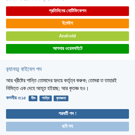
প্রতিদিনের নোটিফিকেশন
ইমেইল
Android
আপনার ওয়েবসাইটে
র‌্যানড্ম বাইবেল পদ
আর খ্রীষ্টের শান্তি তোমাদের হৃদয়ে কর্তৃত্ব করুক; তোমরা ত তাহারই
নিমিত্ত এক দেহে আহূত হইয়াছ; আর কৃতজ্ঞ হও।
কলসীয় ৩:১৫
যীশু
শান্তি
কৃতজ্ঞতা
পরবর্তী পদ !
ছবি সহ