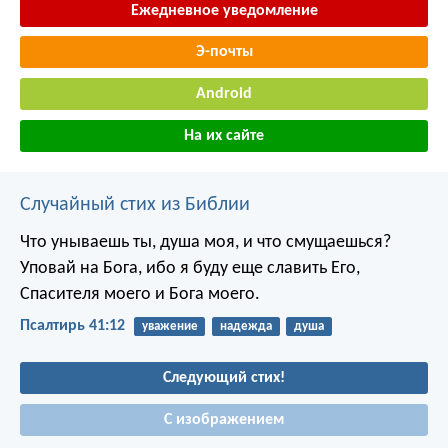
Ежедневное уведомление
Э-почты
Android
На их сайте
Случайный стих из Библии
Что унываешь ты, душа моя,
и что смущаешься?
Уповай на Бога,
ибо я буду еще славить Его,
Спасителя моего и Бога моего.
Псалтирь 41:12
уважение
надежда
душа
Следующий стих!
С изображением