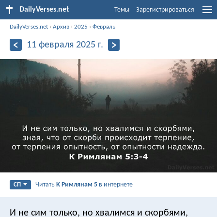
DailyVerses.net
Темы
Зарегистрироваться
DailyVerses.net
›
Архив
›
2025
›
Февраль
11 февраля 2025 г.
Читать
К Римлянам 5
в интернете
СП
И не сим только, но хвалимся и скорбями,