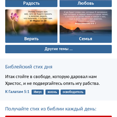
Радость
Любовь
Верить
Семья
Другие темы ...
Библейский стих дня
Итак стойте в свободе, которую даровал нам
Христос, и не подвергайтесь опять игу рабства.
К Галатам 5:1
Иисус
жизнь
освободитель
Получайте стих из библии каждый день: