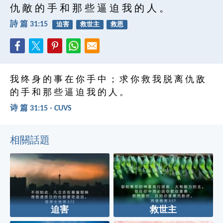
仇 敵 的 手 和 那 些 逼 迫 我 的 人 。
詩 篇 31:15
迫害
救世主
救恩
我 终 身 的 事 在 你 手 中 ； 求 你 救 我 脱 离 仇 敌
的 手 和 那 些 逼 迫 我 的 人 。
诗 篇 31:15 - CUVS
相關話題
迫害
救世主