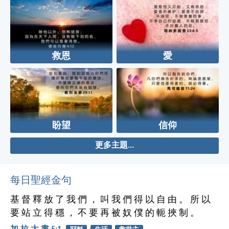
救恩
愛
盼望
信仰
更多主題...
每日聖經金句
基 督 釋 放 了 我 們 ， 叫 我 們 得 以 自 由 。 所 以
要 站 立 得 穩 ， 不 要 再 被 奴 僕 的 軛 挾 制 。