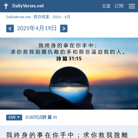
DailyVerses.net
主題
訂閱
DailyVerses.net
›
舊存檔案
›
2025
›
4月
2025年4月19日
在線閱讀
詩 篇 31
CUV
我 終 身 的 事 在 你 手 中 ； 求 你 救 我 脫 離