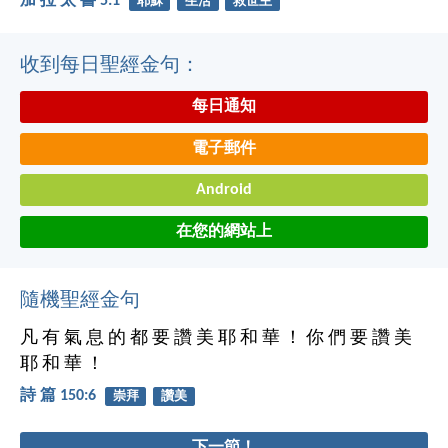
加 拉 太 書 5:1
耶穌
生活
救世主
收到每日聖經金句：
每日通知
電子郵件
Android
在您的網站上
隨機聖經金句
凡 有 氣 息 的 都 要 讚 美 耶 和 華 ！ 你 們 要 讚 美
耶 和 華 ！
詩 篇 150:6
崇拜
讚美