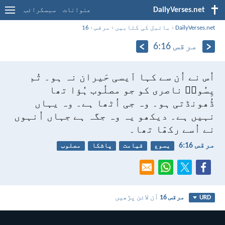
DailyVerses.net
عنوانات
سبسکرائب
DailyVerses.net
›
بائبل کی کتابیں
›
مرقس
›
16
مرقس 16:‏6
اُس نے اُن سے کہا اَیسی حَیران نہ ہو۔ تُم
یِسُوعؔ ناصری کو جو مصلُوب ہُؤا تھا
ڈُھونڈتی ہو۔ وہ جی اُٹھا ہے۔ وہ یہاں
نہیں ہے۔ دیکھو یہ وہ جگہ ہے جہاں اُنہوں
نے اُسے رکھّا تھا۔
مرقس 16:‏6
یسوع
قیامت
پاشکا
مصلوب
مرقس 16
آن لائن پڑھیں
URD