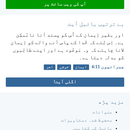
آپ کی ویب سائٹ پر
بے ترتیب بائبل آیت
اور بغَیر اِیمان کے اُس کو پسند آنا نامُمکِن
ہے۔ اِس لِئے کہ خُدا کے پاس آنے والے کو اِیمان
لانا چاہئے کہ وہ مَوجُود ہے اور اپنے طالِبوں
کو بدلہ دیتا ہے۔
عِبرانیوں 11:‏6
ایمان
خوشی
اجر
اگلی آیت!
مزید پڑھ
عنوانات
محفوظ شدہ دستاویزات
بائبل کی کتابیں