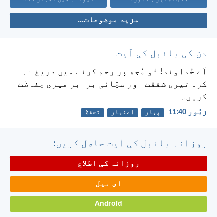
مزید موضوعات...
دن کی بائبل کی آیت
اَے خُداوند! تُو مُجھ پر رحم کرنے میں دریغ نہ
کر۔
تیری شفقت اور سچّائی برابر میری حِفاظت
کریں۔
زبُور 40:‏11
پیار
اعتبار
تحفظ
روزانہ بائبل کی آیت حاصل کریں:
روزانہ کی اطلاع
ای میل
Android