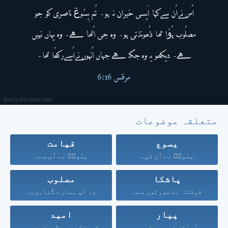
متعلقہ موضوعات
یسوع
قیامت
یِسُوعؔ نے اُن کی...
یِسُوعؔ نے اُس سے...
پاشکا
مصلوب
فرِشتہ نے عَورتوں سے...
وہ آپ ہمارے گُناہوں...
پیار
امید
مُحبّت صابِر ہے اور...
کیونکہ مَیں تُمہارے حق...