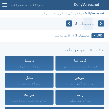
DailyVerses.net
عنوانات
سبسکرائب
DailyVerses.net
›
بائبل کی کتابیں
›
نحمیاہ
نحمیاہ 3
نحمیاہ 3
آن لائن پڑھیں
URD
متعلقہ موضوعات
کھانا
دینا
کیونکہ وہ ترستی جان...
جِس قدر ہر ایک...
خوشی
فضل
ہر وقت خُوش رہو۔...
پس آؤ ہم فضل...
رحم
قربت
پس آؤ ہم فضل...
خُداوند تُمہارے ساتھ ہے...