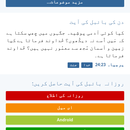
مزید موضوعات...
دن کی بائبل کی آیت
کیا کوئی آدمی پوشِیدہ جگہوں میں چِھپ سکتا ہے
کہ مَیں اُسے نہ دیکُھوں؟ خُداوند فرماتا ہے کیا
زمِین و آسمان مُجھ سے معمُور نہیں ہیں؟ خُداوند
فرماتا ہے۔
یرمِیاہ 23:‏24
خدا
جنت
روزانہ بائبل کی آیت حاصل کریں:
روزانہ کی اطلاع
ای میل
Android