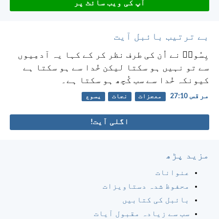
آپ کی ویب سائٹ پر
بے ترتیب بائبل آیت
یِسُوعؔ نے اُن کی طرف نظر کر کے کہا یہ آدمِیوں
سے تو نہیں ہو سکتا لیکن خُدا سے ہو سکتا ہے
کیونکہ خُدا سے سب کُچھ ہو سکتا ہے۔
مرقس 10:‏27
معجزات
نجات
یسوع
اگلی آیت!
مزید پڑھ
عنوانات
محفوظ شدہ دستاویزات
بائبل کی کتابیں
سب سے زیادہ مقبول آیات