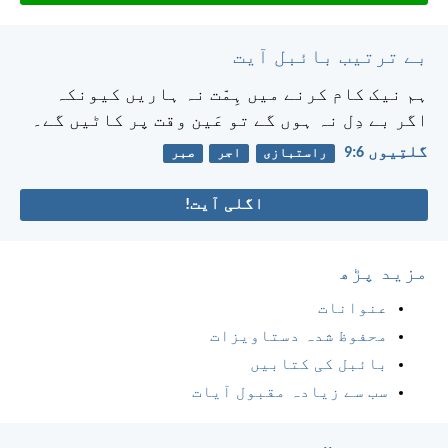
بے ترتیب بائبل آیت
ہم نیک کام کرنے میں ہِمّت نہ ہاریں کیونکہ
اگر بے دِل نہ ہوں گے تو عَین وقت پر کاٹیں گے۔
گلتِیوں 6:‏9
راستبازی
اجر
صبر
اگلی آیت!
مزید پڑھ
عنوانات
محفوظ شدہ دستاویزات
بائبل کی کتابیں
سب سے زیادہ مقبول آیات