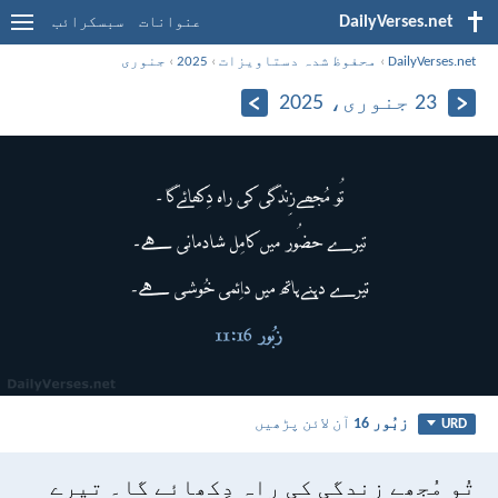
DailyVerses.net
عنوانات
سبسکرائب
DailyVerses.net
›
محفوظ شدہ دستاویزات
›
2025
›
جنوری
23 جنوری، 2025
زبُور 16
آن لائن پڑھیں
URD
تُو مُجھے زِندگی کی راہ دِکھائے گا۔
تیرے