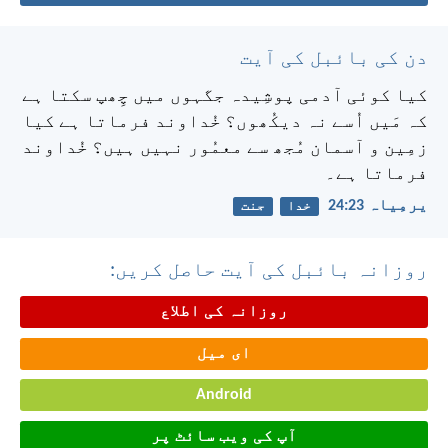
دن کی بائبل کی آیت
کیا کوئی آدمی پوشِیدہ جگہوں میں چِھپ سکتا ہے
کہ مَیں اُسے نہ دیکُھوں؟ خُداوند فرماتا ہے کیا
زمِین و آسمان مُجھ سے معمُور نہیں ہیں؟ خُداوند
فرماتا ہے۔
یرمِیاہ 23:‏24
خدا
جنت
روزانہ بائبل کی آیت حاصل کریں:
روزانہ کی اطلاع
ای میل
Android
آپ کی ویب سائٹ پر