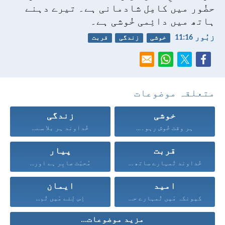
حضُور میں کامِل شادمانی ہے۔
تیرے دہنے
ہاتھ میں دائِمی خُوشی ہے۔
زبُور 16:‏11
خوشی
زندگی
قربت
متعلقہ موضوعات
خوشی
زندگی
ہر وقت خُوش رہو۔...
خُداوند ہر بلا سے...
قربت
پیار
خُداوند تُمہارے ساتھ ہے...
مُحبّت صابِر ہے اور...
امید
ایمان
کیونکہ مَیں تُمہارے حق...
اِس لِئے مَیں تُم...
مزید موضوعات...