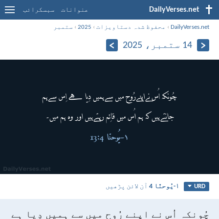
DailyVerses.net
عنوانات
سبسکرائب
DailyVerses.net
›
محفوظ شدہ دستاویزات
›
2025
›
ستمبر
14 ستمبر، 2025
۱-یُوحنّا 4
آن لائن پڑھیں
URD
چُونکہ اُس نے اپنے رُوح میں سے ہمیں دِیا ہے