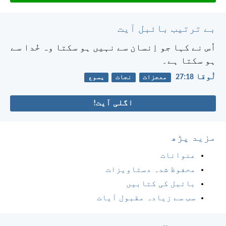
بے ترتیب بائبل آیت
اُس نے کہا جو اِنسان سے نہیں ہو سکتا وہ خُدا سے
ہو سکتا ہے۔
لُوقا 18:‏27
معجزات
نجات
یسوع
اگلی آیت!
مزید پڑھ
عنوانات
محفوظ شدہ دستاویزات
بائبل کی کتابیں
سب سے زیادہ مقبول آیات