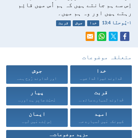
اِس سے ہم جانتے ہیں کہ ہم اُس میں قائِم
رہتے ہیں اور وہ ہم میں۔
۱-یُوحنّا 4:‏13
خدا
جوش
قربت
متعلقہ موضوعات
خدا
جوش
خُداوند تیرا خُدا جو...
اور خُداوند رُوح ہے...
قربت
پیار
خُداوند تُمہارے ساتھ ہے...
مُحبّت صابِر ہے اور...
امید
ایمان
کیونکہ مَیں تُمہارے حق...
اِس لِئے مَیں تُم...
مزید موضوعات...