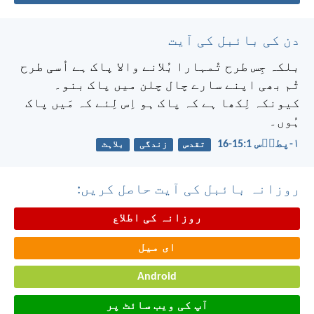
دن کی بائبل کی آیت
بلکہ جِس طرح تُمہارا بُلانے والا پاک ہے اُسی طرح
تُم بھی اپنے سارے چال چلن میں پاک بنو۔
کیونکہ لِکھا ہے کہ پاک ہو اِس لِئے کہ مَیں پاک
ہُوں۔
۱-پطرؔس 1:‏15-‏16
تقدس
زندگی
بلاہٹ
روزانہ بائبل کی آیت حاصل کریں:
روزانہ کی اطلاع
ای میل
Android
آپ کی ویب سائٹ پر