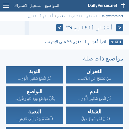
DailyVerses.net
المواضيع
تسجيل الاشتراك
DailyVerses.net
›
اسفار الكتاب المقدس
›
أَخْبَارِ ٱلثَّانِي
أَخْبَارِ ٱلثَّانِي ٢٩
اقرأ
أَخْبَارِ ٱلثَّانِي ٢٩
على الإنترنت
KEH
مواضيع ذات صلة
الغفران
التوبة
مَنْ يَصْفَحْ عَنِ الذَّنْبِ...
ثُمَّ اتَّضَعَ شَعْبِي الَّذِي...
الندم
التواضع
ثُمَّ اتَّضَعَ شَعْبِي الَّذِي...
بِكُلِّ تَوَاضُعٍ وَوَدَاعَةٍ وَطُولِ...
الشفاء
النعمة
فَقَالَ لَهُ يَسُوعُ: «بَلْ...
فَلْنَتَقَدَّمْ بِثِقَةٍ إِلَى عَرْشِ...