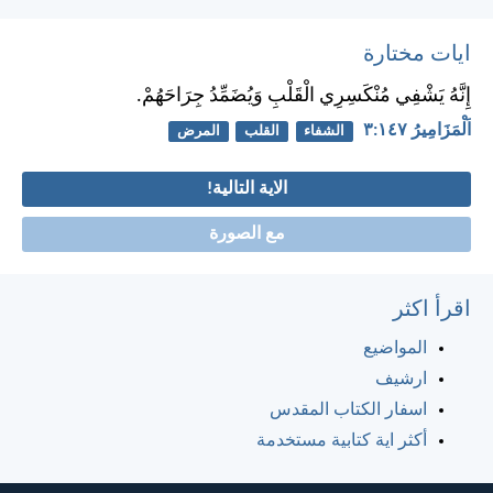
ايات مختارة
إِنَّهُ يَشْفِي مُنْكَسِرِي الْقَلْبِ وَيُضَمِّدُ جِرَاحَهُمْ.
اَلْمَزَامِيرُ ١٤٧:‏٣
الشفاء
القلب
المرض
الاية التالية!
مع الصورة
اقرأ اكثر
المواضيع
ارشيف
اسفار الكتاب المقدس
أكثر اية كتابية مستخدمة