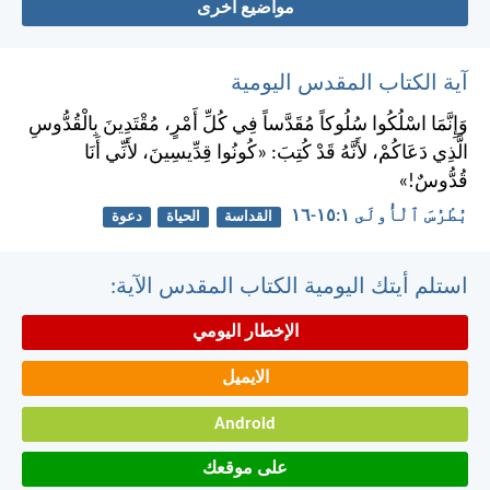
مواضيع اخرى
آية الكتاب المقدس اليومية
وَإِنَّمَا اسْلُكُوا سُلُوكاً مُقَدَّساً فِي كُلِّ أَمْرٍ، مُقْتَدِينَ بِالْقُدُّوسِ
الَّذِي دَعَاكُمْ، لأَنَّهُ قَدْ كُتِبَ: «كُونُوا قِدِّيسِينَ، لأَنِّي أَنَا
قُدُّوسٌ!»
بُطْرُسَ ٱلْأُولَى ١:‏١٥-‏١٦
القداسة
الحياة
دعوة
استلم أيتك اليومية الكتاب المقدس الآية:
الإخطار اليومي
الايميل
Android
على موقعك