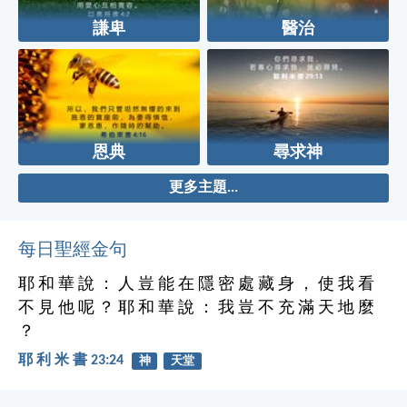
謙卑
醫治
恩典
尋求神
更多主題...
每日聖經金句
耶 和 華 說 ： 人 豈 能 在 隱 密 處 藏 身 ， 使 我 看
不 見 他 呢 ？ 耶 和 華 說 ： 我 豈 不 充 滿 天 地 麼
？
耶 利 米 書 23:24
神
天堂