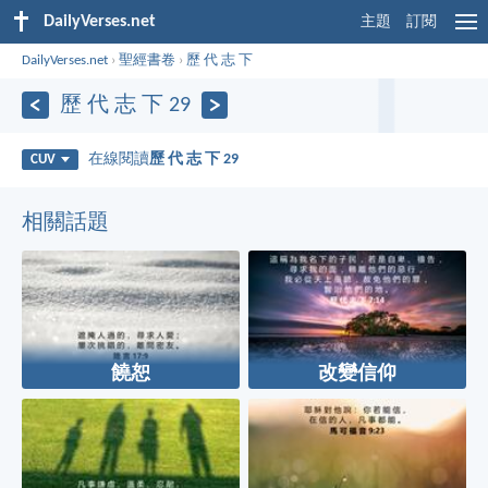
DailyVerses.net
主題
訂閱
DailyVerses.net
›
聖經書卷
›
歷 代 志 下
歷 代 志 下 29
在線閱讀
歷 代 志 下 29
CUV
相關話題
饒恕
改變信仰