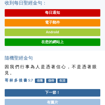
收到每日聖經金句：
每日通知
電子郵件
Android
在您的網站上
隨機聖經金句
因 我 們 行 事 為 人 是 憑 著 信 心 ， 不 是 憑 著 眼
見 。
哥 林 多 後 書 5:7
信靠
信仰
生活
下一節！
有圖片