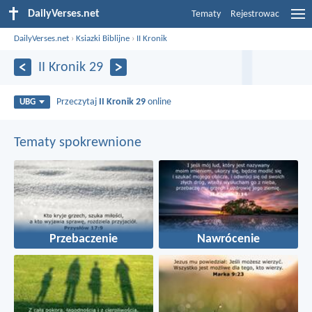
DailyVerses.net
Tematy
Rejestrowac
DailyVerses.net
›
Ksiazki Biblijne
›
II Kronik
II Kronik 29
Przeczytaj
II Kronik 29
online
UBG
Tematy spokrewnione
Przebaczenie
Nawrócenie