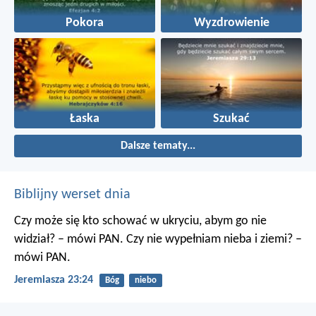
Pokora
Wyzdrowienie
Łaska
Szukać
Dalsze tematy...
Biblijny werset dnia
Czy może się kto schować w ukryciu, abym go nie
widział? – mówi PAN. Czy nie wypełniam nieba i ziemi? –
mówi PAN.
Jeremiasza 23:24
Bóg
niebo