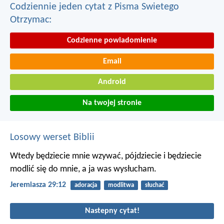
Codziennie jeden cytat z Pisma Swietego
Otrzymac:
Codzienne powiadomienie
Email
Android
Na twojej stronie
Losowy werset Biblii
Wtedy będziecie mnie wzywać, pójdziecie i będziecie
modlić się do mnie, a ja was wysłucham.
Jeremiasza 29:12
adoracja
modlitwa
słuchać
Nastepny cytat!