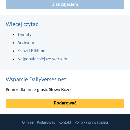
Z ze zdjeciem
Wiecej czytac
Tematy
Arciwum
Ksiazki Biblijne
Najpopularniejsze wersety
Wsparcie DailyVerses.net
Pomoz dla
mnie
glosic Slowo Boze:
Podarować
O mnie
Podarować
Kontakt
Polityka prywatności