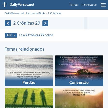
DailyVerses.net
Temas
Inscreva-se
DailyVerses.net
›
Livros da Bíblia
›
2 Crônicas
2 Crônicas 29
Leia
2 Crônicas 29
online
ARC
Temas relacionados
Perdão
Conversão