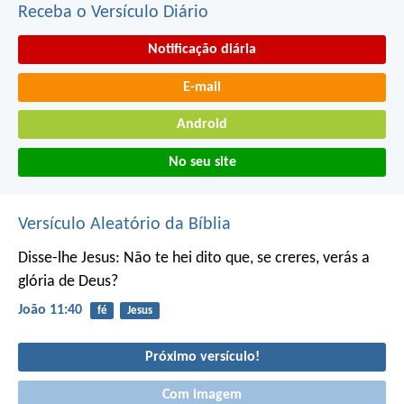
Receba o Versículo Diário
Notificação diária
E-mail
Android
No seu site
Versículo Aleatório da Bíblia
Disse-lhe Jesus: Não te hei dito que, se creres, verás a
glória de Deus?
João 11:40
fé
Jesus
Próximo versículo!
Com imagem