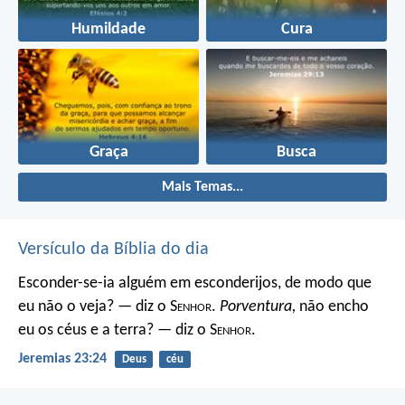
Humildade
Cura
Graça
Busca
Mais Temas...
Versículo da Bíblia do dia
Esconder-se-ia alguém em esconderijos, de modo que
eu não o veja? — diz o S
enhor
.
Porventura,
não encho
eu os céus e a terra? — diz o S
enhor
.
Jeremias 23:24
Deus
céu