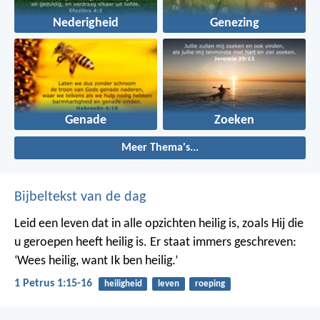
Nederigheid
Genezing
Genade
Zoeken
Meer Thema's...
Bijbeltekst van de dag
Leid een leven dat in alle opzichten heilig is, zoals Hij die
u geroepen heeft heilig is. Er staat immers geschreven:
‘Wees heilig, want Ik ben heilig.’
1 Petrus 1:15-16
heiligheid
leven
roeping