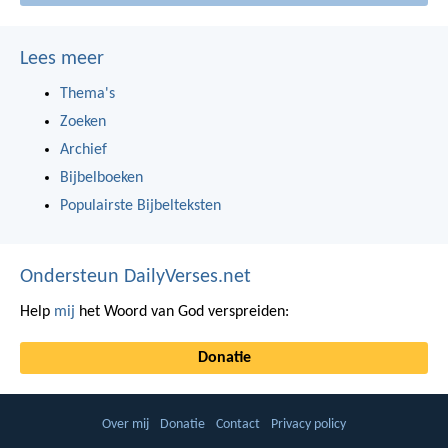
Lees meer
Thema's
Zoeken
Archief
Bijbelboeken
Populairste Bijbelteksten
Ondersteun DailyVerses.net
Help
mij
het Woord van God verspreiden:
Donatie
Over mij
Donatie
Contact
Privacy policy