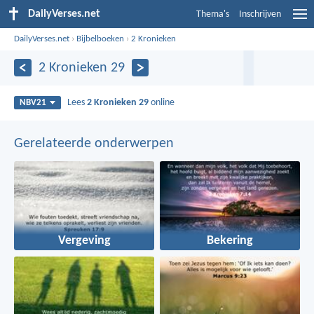
DailyVerses.net
Thema's
Inschrijven
DailyVerses.net
›
Bijbelboeken
›
2 Kronieken
2 Kronieken 29
Lees
2 Kronieken 29
online
NBV21
Gerelateerde onderwerpen
Vergeving
Bekering