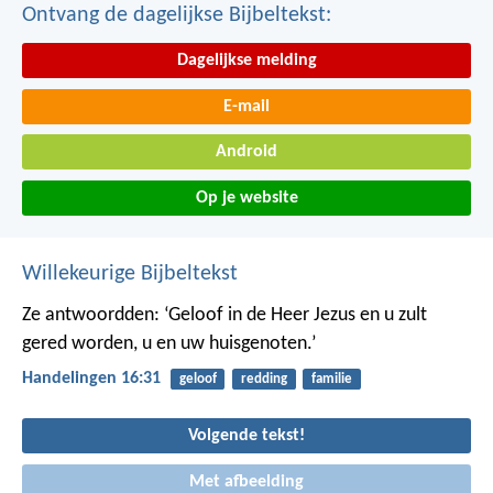
Ontvang de dagelijkse Bijbeltekst:
Dagelijkse melding
E-mail
Android
Op je website
Willekeurige Bijbeltekst
Ze antwoordden: ‘Geloof in de Heer Jezus en u zult
gered worden, u en uw huisgenoten.’
Handelingen 16:31
geloof
redding
familie
Volgende tekst!
Met afbeelding