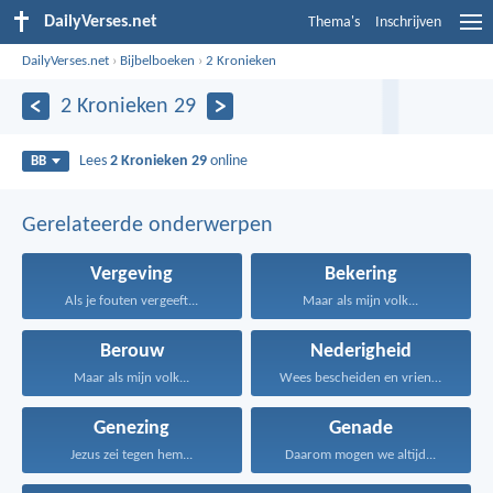
DailyVerses.net
Thema's
Inschrijven
DailyVerses.net
›
Bijbelboeken
›
2 Kronieken
2 Kronieken 29
Lees
2 Kronieken 29
online
BB
Gerelateerde onderwerpen
Vergeving
Bekering
Als je fouten vergeeft...
Maar als mijn volk...
Berouw
Nederigheid
Maar als mijn volk...
Wees bescheiden en vriendelijk...
Genezing
Genade
Jezus zei tegen hem...
Daarom mogen we altijd...