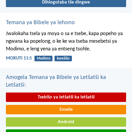
Dihlogotaba tše dingwe
Temana ya Bibele ya lehono
Jwalokaha tsela ya moya
o sa e tsebe,
kapa popeho ya
ngwana
ka popelong,
o ke ke wa tseba
mesebetsi ya
Modimo,
e leng yena ya entseng tsohle.
MORUTI 11:5
Modimo
kwešišo
Amogela Temana ya Bibele ya Letšatši ka
Letšatši:
Tsebišo ya letšatši ka letšatši
Emeile
Android