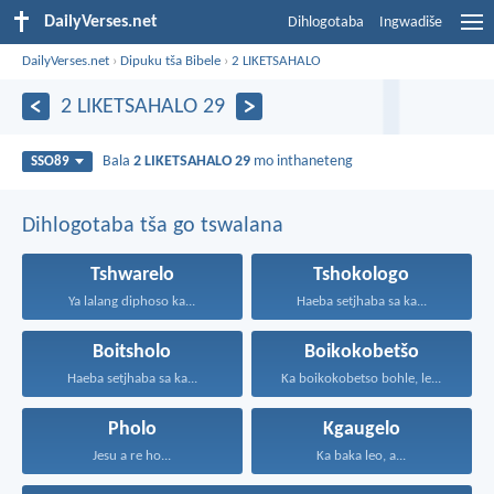
DailyVerses.net
Dihlogotaba
Ingwadiše
DailyVerses.net
›
Dipuku tša Bibele
›
2 LIKETSAHALO
2 LIKETSAHALO 29
Bala
2 LIKETSAHALO 29
mo inthaneteng
SSO89
Dihlogotaba tša go tswalana
Tshwarelo
Tshokologo
Ya lalang diphoso ka...
Haeba setjhaba sa ka...
Boitsholo
Boikokobetšo
Haeba setjhaba sa ka...
Ka boikokobetso bohle, le...
Pholo
Kgaugelo
Jesu a re ho...
Ka baka leo, a...