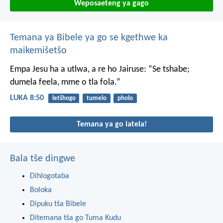
Weposaeteng ya gago
Temana ya Bibele ya go se kgethwe ka
maikemišetšo
Empa Jesu ha a utlwa, a re ho Jairuse: “Se tshabe;
dumela feela, mme o tla fola.”
LUKA 8:50
letšhogo
tumelo
pholo
Temana ya go latela!
Bala tše dingwe
Dihlogotaba
Boloka
Dipuku tša Bibele
Ditemana tša go Tuma Kudu