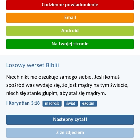
Codzienne powiadomienie
Email
Android
Na twojej stronie
Losowy werset Biblii
Niech nikt nie oszukuje samego siebie. Jeśli komuś
spośród was wydaje się, że jest mądry na tym świecie,
niech się stanie głupim, aby stał się mądrym.
I Koryntian 3:18
mądrość
świat
egoizm
Nastepny cytat!
Z ze zdjeciem