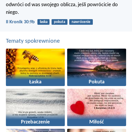
odwróci od was swojego oblicza, jeśli powrócicie do
niego.
II Kronik 30:9b
łaska
pokuta
nawrócenie
Tematy spokrewnione
Łaska
Pokuta
Przebaczenie
Miłość