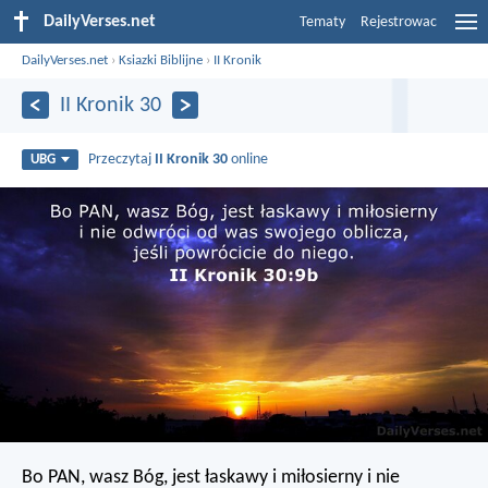
DailyVerses.net
Tematy
Rejestrowac
DailyVerses.net
›
Ksiazki Biblijne
›
II Kronik
II Kronik 30
Przeczytaj
II Kronik 30
online
UBG
Bo PAN, wasz Bóg, jest łaskawy i miłosierny i nie