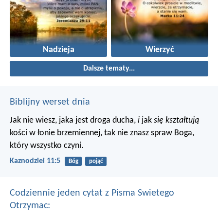
Nadzieja
Wierzyć
Dalsze tematy...
Biblijny werset dnia
Jak nie wiesz, jaka jest droga ducha,
i
jak
się kształtują
kości w łonie brzemiennej, tak nie znasz spraw Boga,
który wszystko czyni.
Kaznodziei 11:5
Bóg
pojąć
Codziennie jeden cytat z Pisma Swietego
Otrzymac: