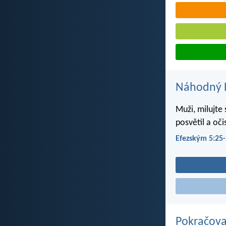
Náhodný B
Muži, milujte 
posvětil a oči
Efezským 5:25
Pokračova