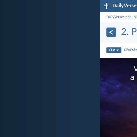
DailyVerse
DailyVerses.net
›
Bi
2. 
Přečtět
ČEP