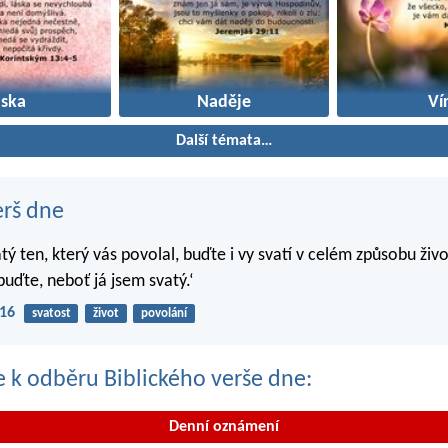
áska
Naděje
Ví
Další témata…
erš dne
atý ten, který vás povolal, buďte i vy svatí v celém způsobu živo
buďte, neboť já jsem svatý.‘
-16
svatost
život
povolání
se k odběru Biblického verše dne:
Denní oznámení