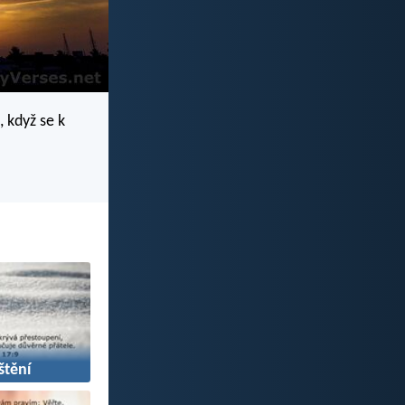
, když se k
tění