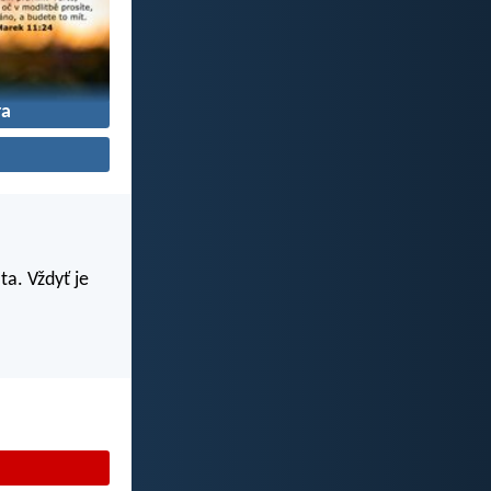
ra
ta. Vždyť je