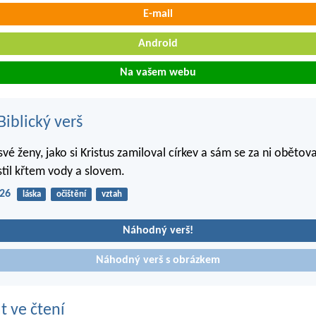
E-mail
Android
Na vašem webu
iblický verš
své ženy, jako si Kristus zamiloval církev a sám se za ni obětoval
stil křtem vody a slovem.
-26
láska
očištění
vztah
Náhodný verš!
Náhodný verš s obrázkem
t ve čtení