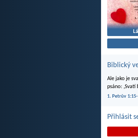
L
Biblický v
Ale jako je sv
psáno: ‚Svatí 
1. Petrův 1:15
Přihlásit 