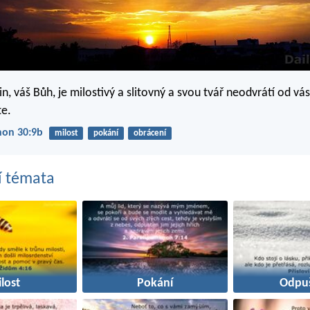
, váš Bůh, je milostivý a slitovný a svou tvář neodvrátí od vás
te.
non 30:9b
milost
pokání
obrácení
í témata
lost
Pokání
Odpuš