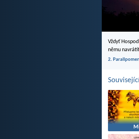
Vždyť Hospodin
němu navrátí
2. Paralipome
Souvisejíc
Mi