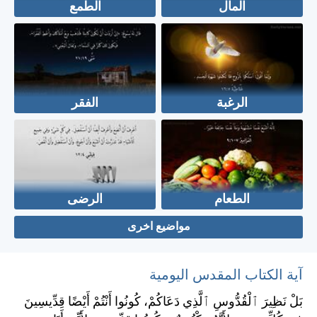
المال
الطمع
الرغبة
الفقر
الطعام
الرضى
مواضيع اخرى
آية الكتاب المقدس اليومية
بَلْ نَظِيرَ ٱلْقُدُّوسِ ٱلَّذِي دَعَاكُمْ، كُونُوا أَنْتُمْ أَيْضًا قِدِّيسِينَ