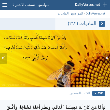
DailyVerses.net
المواضيع
تسجيل الاشتراك
DailyVerses.net
›
المواضيع
›
الماديات
الماديات (٢\٢)
»
«
AVD
الكتاب المقدس
وَأَمَّا مَنْ كَانَ لَهُ مَعِيشَةُ ٱلْعَالَمِ، وَنَظَرَ أَخَاهُ مُحْتَاجًا، وَأَغْلَقَ