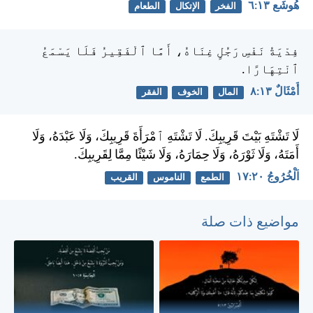
هُوشَع ١٣:‏٦
الفخر
الإتكال
الطعام
فِدْيَةُ نَفْسِ رَجُلٍ غِنَاهُ، أَمَّا ٱلْفَقِيرُ فَلَا يَسْمَعُ
ٱنْتِهَارًا.
أَمْثَالٌ ١٣:‏٨
المال
الخوف
الفقر
لَا تَشْتَهِ بَيْتَ قَرِيبِكَ. لَا تَشْتَهِ ٱمْرَأَةَ قَرِيبِكَ، وَلَا عَبْدَهُ، وَلَا
أَمَتَهُ، وَلَا ثَوْرَهُ، وَلَا حِمَارَهُ، وَلَا شَيْئًا مِمَّا لِقَرِيبِكَ.
اَلْخُرُوجُ ٢٠:‏١٧
الطمع
الناموس
القريب
مواضيع ذات صلة