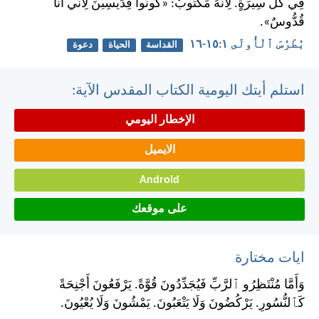
فِي كُلِّ سِيرَةٍ. لِأَنَّهُ مَكْتُوبٌ: «كُونُوا قِدِّيسِينَ لِأَنِّي أَنَا
قُدُّوسٌ».
بُطْرُسَ ٱلْأُولَى ١:‏١٥-‏١٦
القداسة
الحياة
دعوة
استلم أيتك اليومية الكتاب المقدس الآية:
الإخطار اليومي
الايميل
Android
على موقعك
ايات مختارة
وَأَمَّا مُنْتَظِرُو ٱلرَّبِّ فَيُجَدِّدُونَ قُوَّةً. يَرْفَعُونَ أَجْنِحَةً
كَٱلنُّسُورِ. يَرْكُضُونَ وَلَا يَتْعَبُونَ. يَمْشُونَ وَلَا يُعْيُونَ.