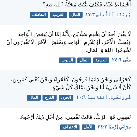
أَحْشَاءَهُ عَنْهُ، فَكَيْفَ تَثْبُتُ مَحَبَّةُ ٱللهِ فِيهِ؟
يُوحَنَّا ٱلْأُولَى ٣:‏١٧
المال
القريب
التعاطف
لَا يَقْدِرُ أَحَدٌ أَنْ يَخْدِمَ سَيِّدَيْنِ، لِأَنَّهُ إِمَّا أَنْ يُبْغِضَ ٱلْوَاحِدَ
وَيُحِبَّ ٱلْآخَرَ، أَوْ يُلَازِمَ ٱلْوَاحِدَ وَيَحْتَقِرَ ٱلْآخَرَ. لَا تَقْدِرُونَ أَنْ
تَخْدِمُوا ٱللهَ وَٱلْمَالَ.
مَتَّى ٦:‏٢٤
الخدمة
المال
الذنوب
كَحَزَانَى وَنَحْنُ دَائِمًا فَرِحُونَ، كَفُقَرَاءَ وَنَحْنُ نُغْنِي كَثِيرِينَ،
كَأَنْ لَا شَيْءَ لَنَا وَنَحْنُ نَمْلِكُ كُلَّ شَيْءٍ.
كُورِنْثُوسَ ٱلثَّانِيةُ ٦:‏١٠
الحزن
الفرح
المال
نَصِيبِي هُوَ ٱلرَّبُّ، قَالَتْ نَفْسِي، مِنْ أَجْلِ ذَلِكَ أَرْجُوهُ.
مَرَاثِي إِرْمِيَا ٣:‏٢٤
الأمل
الاعتراف