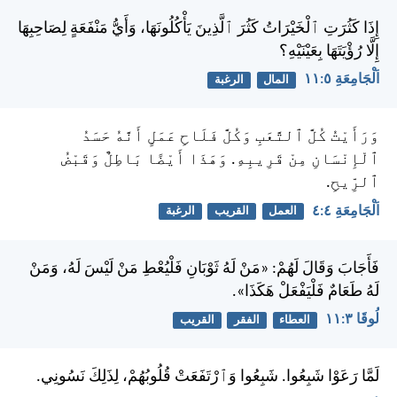
إِذَا كَثُرَتِ ٱلْخَيْرَاتُ كَثُرَ ٱلَّذِينَ يَأْكُلُونَهَا، وَأَيُّ مَنْفَعَةٍ لِصَاحِبِهَا
إِلَّا رُؤْيَتَهَا بِعَيْنَيْهِ؟
اَلْجَامِعَةِ ٥:‏١١
المال
الرغبة
وَرَأَيْتُ كُلَّ ٱلتَّعَبِ وَكُلَّ فَلَاحِ عَمَلٍ أَنَّهُ حَسَدُ
ٱلْإِنْسَانِ مِنْ قَرِيبِهِ. وَهَذَا أَيْضًا بَاطِلٌ وَقَبْضُ
ٱلرِّيحِ.
اَلْجَامِعَةِ ٤:‏٤
العمل
القريب
الرغبة
فَأَجَابَ وَقَالَ لَهُمْ: «مَنْ لَهُ ثَوْبَانِ فَلْيُعْطِ مَنْ لَيْسَ لَهُ، وَمَنْ
لَهُ طَعَامٌ فَلْيَفْعَلْ هَكَذَا».
لُوقَا ٣:‏١١
العطاء
الفقر
القريب
لَمَّا رَعَوْا شَبِعُوا. شَبِعُوا وَٱرْتَفَعَتْ قُلُوبُهُمْ، لِذَلِكَ نَسُونِي.