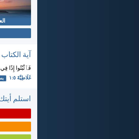
الع
آية الكتاب
فَٱثْبُتُوا إِذًا فِي ٱ
غَلَاطِيَّةَ ٥:‏١
يس
استلم أيتك 