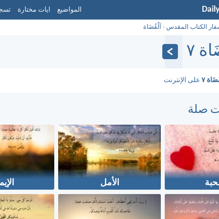
Dail
المواضيع
ايات مختارة
تسجي
فار الكتاب المقدس
›
اَلْقُضَاة
َاة ٧
قُضَاة ٧
على الإنترنت
ت صلة
حبة
الأمل
الإيم