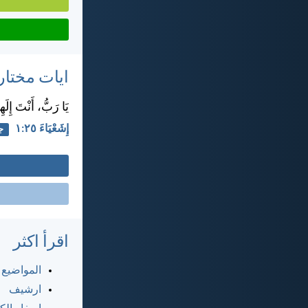
ايات مختار
يَا رَبُّ، أَنْتَ إِل
إِشَعْيَاءَ ٢٥:‏١
جد
اقرأ اكثر
المواضيع
ارشيف