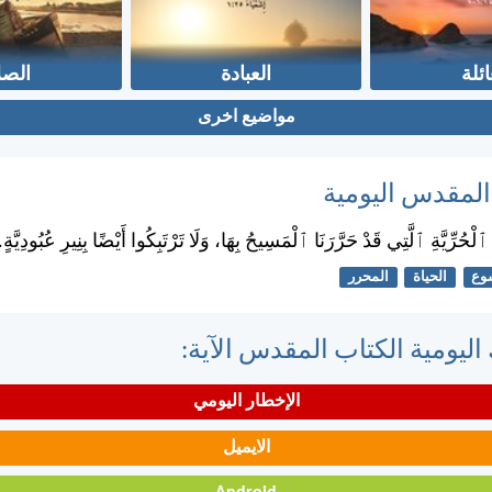
ائلة
العبادة
الصل
مواضيع اخرى
 المقدس اليومية
لْحُرِّيَّةِ ٱلَّتِي قَدْ حَرَّرَنَا ٱلْمَسِيحُ بِهَا، وَلَا تَرْتَبِكُوا أَيْضًا بِنِيرِ عُبُودِيَّةٍ.
وع
الحياة
المحرر
اليومية الكتاب المقدس الآية:
الإخطار اليومي
الايميل