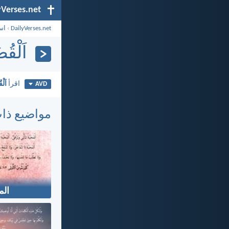
yVerses.net
DailyVerses.net
›
اس
اَلْقُض
اقرأ
اَلْ
AVD
مواضيع ذا
الم