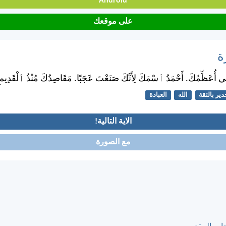
Android
على موقعك
ة
َهِي أُعَظِّمُكَ. أَحْمَدُ ٱسْمَكَ لِأَنَّكَ صَنَعْتَ عَجَبًا. مَقَاصِدُكَ مُنْذُ ٱلْقَدِيمِ
ير بالثقة
الله
العبادة
الاية التالية!
مع الصورة