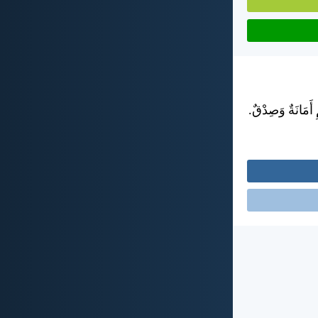
 أَمَانَةٌ وَصِدْقٌ.