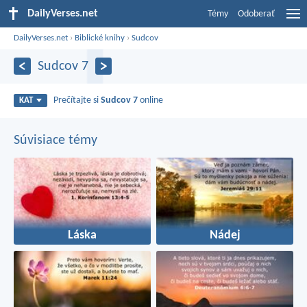
DailyVerses.net
Témy
Odoberať
DailyVerses.net
›
Biblické knihy
›
Sudcov
Sudcov 7
Prečítajte si
Sudcov 7
online
KAT
Súvisiace témy
Láska
Nádej