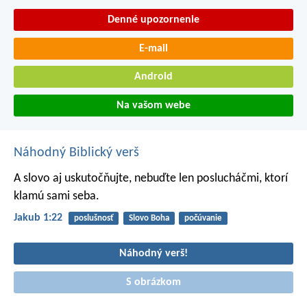
Denné upozornenie
E-mail
Android
Na vašom webe
Náhodný Biblický verš
A slovo aj uskutočňujte, nebuďte len poslucháčmi, ktorí
klamú sami seba.
Jakub 1:22
poslušnosť
Slovo Boha
počúvanie
Náhodný verš!
S obrázkom