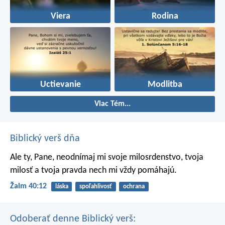
Viera
Rodina
Uctievanie
Modlitba
Viac Tém...
Biblický verš dňa
Ale ty, Pane, neodnímaj mi svoje milosrdenstvo,
tvoja
milosť a tvoja pravda nech mi vždy pomáhajú.
Žalm 40:12
láska
spoľahlivosť
ochrana
Odoberať denne Biblický verš: