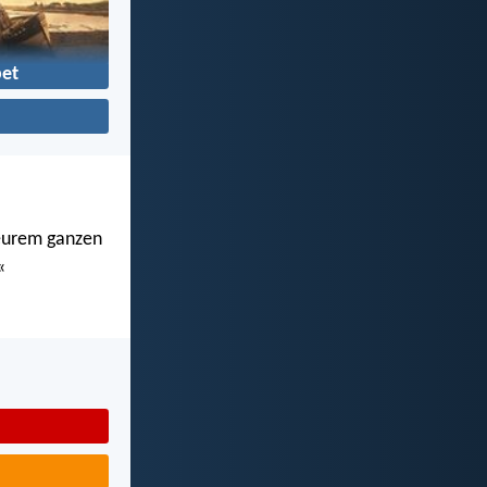
et
n eurem ganzen
«