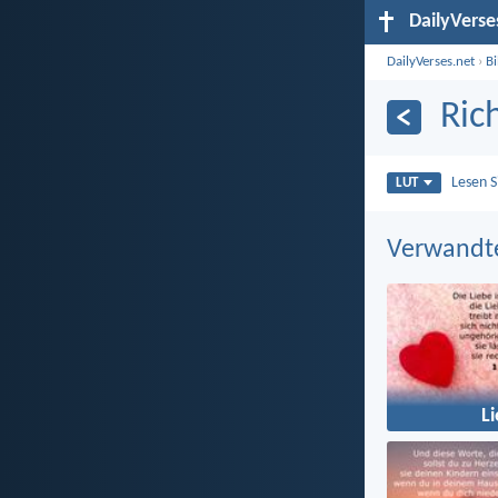
DailyVerse
DailyVerses.net
›
B
Ric
Lesen 
LUT
Verwandt
L