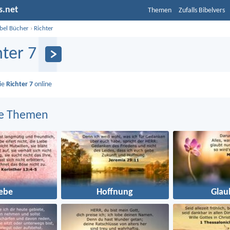
s.net
Themen
Zufalls Bibelvers
ibel Bücher
›
Richter
hter 7
Sie
Richter 7
online
e Themen
iebe
Hoffnung
Glau