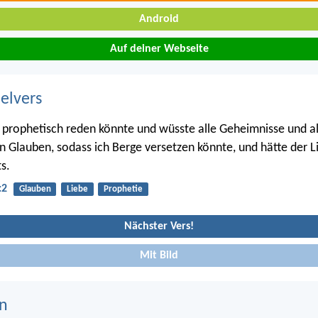
Android
Auf deiner Webseite
belvers
prophetisch reden könnte und wüsste alle Geheimnisse und al
en Glauben, sodass ich Berge versetzen könnte, und hätte der Li
s.
:2
Glauben
Liebe
Prophetie
Nächster Vers!
Mit Bild
n