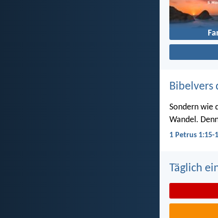
Fa
Bibelvers 
Sondern wie de
Wandel. Denn e
1 Petrus 1:15-
Täglich ei