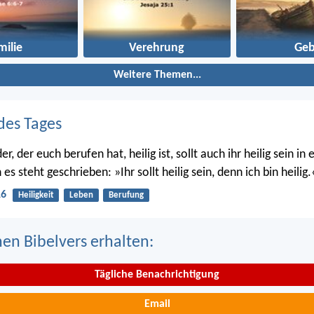
milie
Verehrung
Geb
Weitere Themen...
des Tages
r, der euch berufen hat, heilig ist, sollt auch ihr heilig sein i
s steht geschrieben: »Ihr sollt heilig sein, denn ich bin heilig.
16
Heiligkeit
Leben
Berufung
nen Bibelvers erhalten:
Tägliche Benachrichtigung
Email