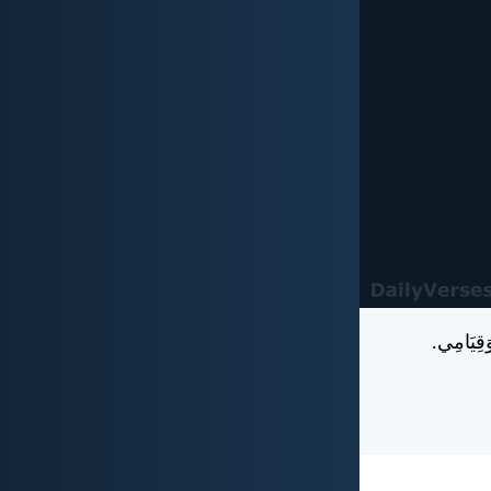
َقِيَامِي.