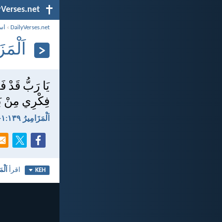
yVerses.net
DailyVerses.net
›
اس
اَلْمَزَامِ
يَا رَبُّ قَدْ 
فِكْرِي مِنْ بَ
اَلْمَزَامِيرُ ١٣٩:‏١-‏٢
اقرأ
اَلْمَ
KEH