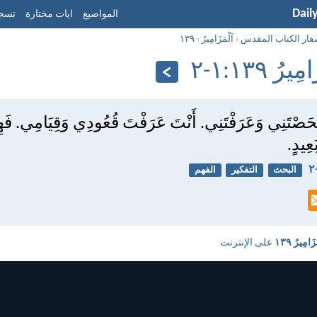
Dail
المواضيع
ايات مختارة
تسجي
فار الكتاب المقدس
›
اَلْمَزَامِيرُ
›
١٣٩
يرُ ١٣٩:‏١-‏٢
فَحَصْتَنِي وَعَرَفْتَنِي. أَنْتَ عَرَفْتَ قُعُودِي وَقِيَامِي. فَ
عِيدٍ.
البحث
التفكير
الفهم
زَامِيرُ ١٣٩
على الإنترنت