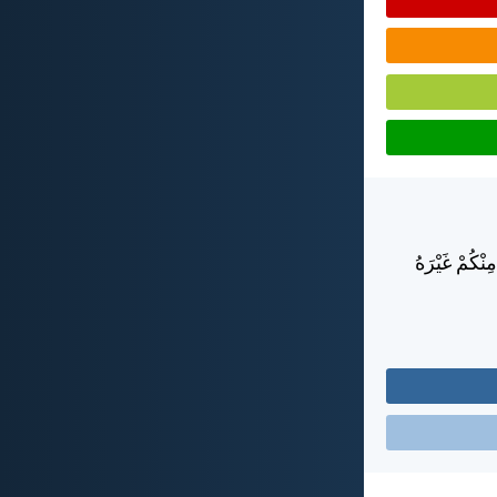
ِنْكُمْ غَيْرَهُ