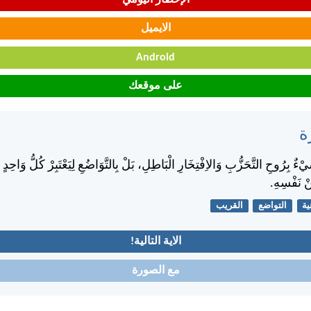
الايميل
Android
على موقعك
ة
َيْءٌ بِرُوحِ التَّحَزُّبِ وَالاِفْتِخَارِ الْبَاطِلِ، بَلْ بِالتَّوَاضُعِ لِيَعْتَبِرْ كُلُّ وَاحِدٍ م
ْ نَفْسِهِ.
ية
التواضع
القريب
الاية التالية!
مع الصورة