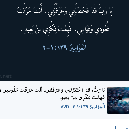
يَا رَبُّ، قَدِ ٱخْتَبَرْتَنِي وَعَرَفْتَنِي. أَنْتَ عَرَفْتَ جُلُوسِي و
فَهِمْتَ فِكْرِي مِنْ بَعِيدٍ.
اَلْمَزَامِيرُ ١٣٩:‏١-‏٢ - AVD