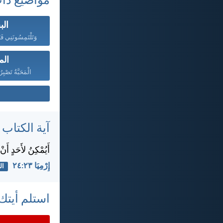
مواضيع ذا
ال
الم
الْمَحَبَّةُ تَصْبِ
آية الكتاب
أَيُمْكِنُ لأَحَدٍ أَن
إِرْمِيَا ٢٣:‏٢٤
ال
استلم أيتك 