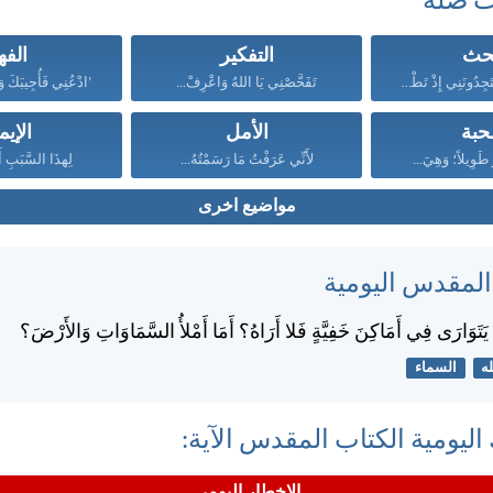
ت صلة
بحث
التفكير
الفه
وَتَلْتَمِسُونَنِي فَتَجِدُونَنِي إِذْ تَطْلُبُونَنِي...
تَفَحَّصْنِي يَا اللهُ وَاعْرِفْ...
’ادْعُنِي فَأُجِيبَكَ و
حبة
الأمل
الإيم
رُ طَوِيلاً؛ وَهِيَ...
لأَنِّي عَرَفْتُ مَا رَسَمْتُهُ...
لِهذَا السَّبَبِ أَ
مواضيع اخرى
 المقدس اليومية
ْ يَتَوَارَى فِي أَمَاكِنَ خَفِيَّةٍ فَلا أَرَاهُ؟ أَمَا أَمْلأُ السَّمَاوَاتِ وَالأَرْضَ؟
له
السماء
اليومية الكتاب المقدس الآية:
الإخطار اليومي