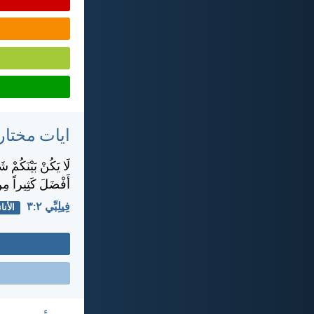
ايات مختار
لَا يَكُنْ بَيْنَكُمْ ش
أَفْضَلَ كَثِيراً مِن
فِيلِبِّي ٢:‏٣
الأنان