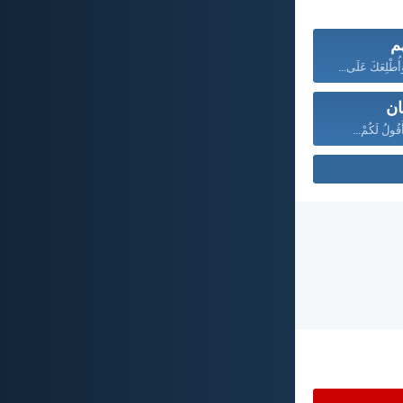
م
َأُطْلِعَكَ عَلَى...
ان
قُولُ لَكُمْ...