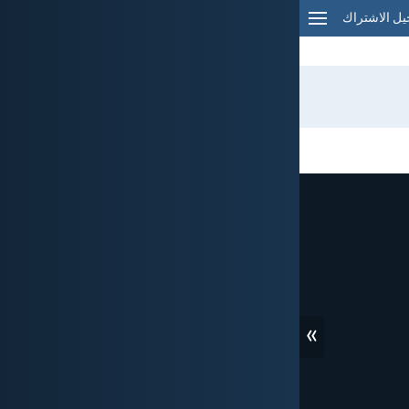
ل الاشتراك
»