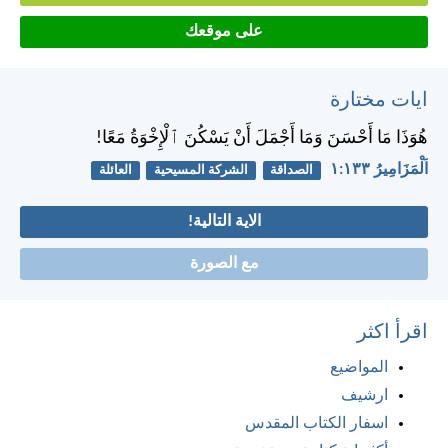
على موقعك
ايات مختارة
هُوَذَا مَا أَحْسَنَ وَمَا أَجْمَلَ أَنْ يَسْكُنَ ٱلْإِخْوَةُ مَعًا!
اَلْمَزَامِيرُ ١٣٣:‏١
الصداقة
الشركة المسيحية
العائلة
الاية التالية!
مع الصورة
اقرأ اكثر
المواضيع
ارشيف
اسفار الكتاب المقدس