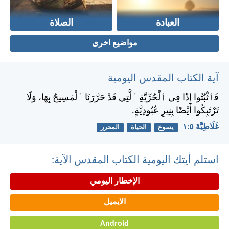
العبادة
الصلاة
مواضيع اخرى
آية الكتاب المقدس اليومية
فَٱثْبُتُوا إِذًا فِي ٱلْحُرِّيَّةِ ٱلَّتِي قَدْ حَرَّرَنَا ٱلْمَسِيحُ بِهَا، وَلَا
تَرْتَبِكُوا أَيْضًا بِنِيرِ عُبُودِيَّةٍ.
غَلَاطِيَّةَ ٥:‏١
يسوع
الحياة
المحرر
استلم أيتك اليومية الكتاب المقدس الآية:
الإخطار اليومي
الايميل
Android