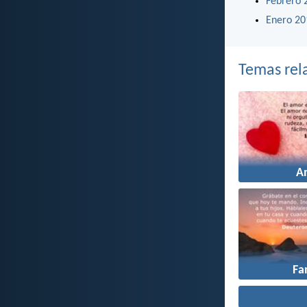
Febrero 
Enero 20
Temas rel
A
Fa