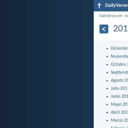
DailyVerse
DailyVerses.net
›
A
201
Diciembr
Noviemb
Octubre 
Septiemb
Agosto 2
Julio 201
Junio 20
Mayo 20
Abril 20
Marzo 2