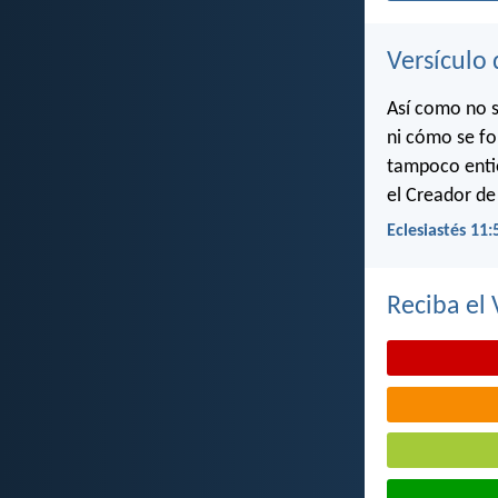
Versículo 
Así como no s
ni cómo se fo
tampoco entie
el Creador de
Eclesiastés 11:
Reciba el 