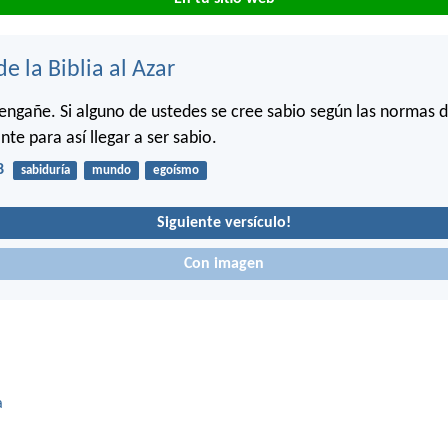
de la Biblia al Azar
engañe. Si alguno de ustedes se cree sabio según las normas 
te para así llegar a ser sabio.
8
sabiduría
mundo
egoísmo
Siguiente versículo!
Con imagen
a