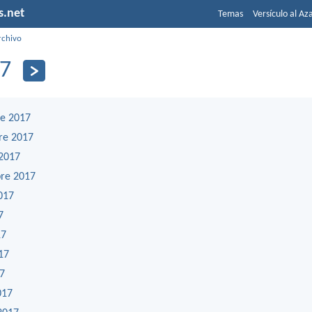
s.net
Temas
Versículo al Az
rchivo
7
e 2017
re 2017
2017
re 2017
017
7
17
17
17
017