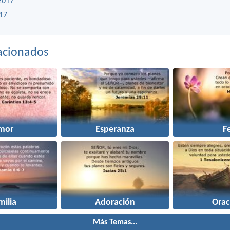
2017
17
acionados
mor
Esperanza
F
milia
Adoración
Orac
Más Temas...