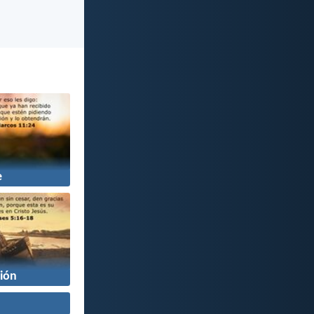
e
ión