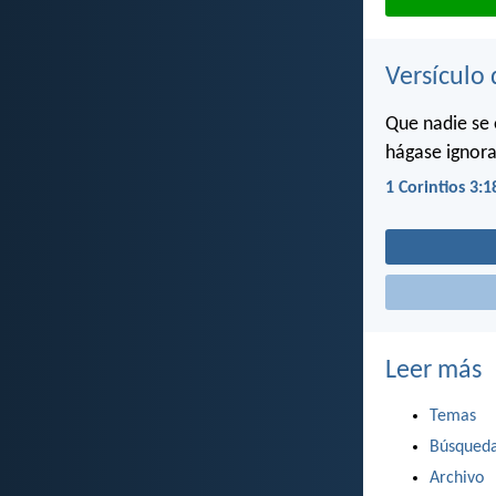
Versículo 
Que nadie se 
hágase ignoran
1 Corintios 3:1
Leer más
Temas
Búsqued
Archivo