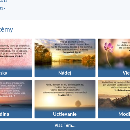
2017
017
 témy
áska
Nádej
Vie
dina
Uctievanie
Modl
Viac Tém...