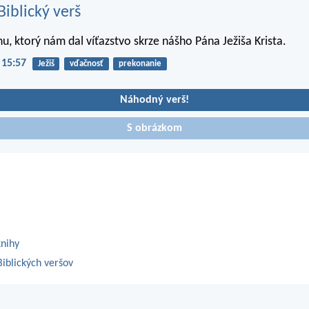
iblický verš
u, ktorý nám dal víťazstvo skrze nášho Pána Ježiša Krista.
 15:57
Ježiš
vďačnosť
prekonanie
Náhodný verš!
S obrázkom
knihy
iblických veršov