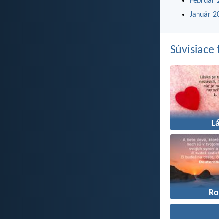
Február 
Január 2
Súvisiace
L
Ro