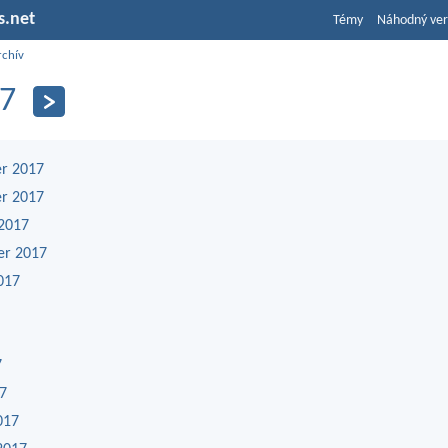
s.net
Témy
Náhodný ver
rchív
7
r 2017
r 2017
2017
er 2017
017
7
17
017