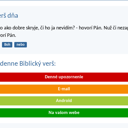
erš dňa
o ako dobre skryje, či ho ja nevidím? - hovorí Pán. Nuž či nez
orí Pán.
Boh
nebo
denne Biblický verš:
Denné upozornenie
E-mail
Android
Na vašom webe