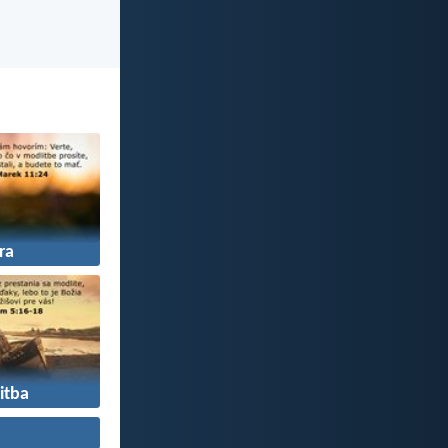
ra
itba