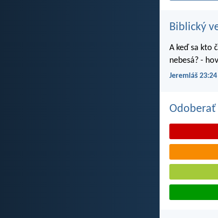
Biblický v
A keď sa kto č
nebesá? - hov
Jeremiáš 23:24
Odoberať 