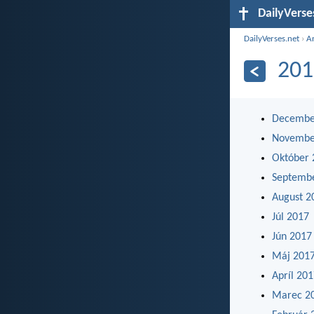
DailyVerse
DailyVerses.net
›
A
201
Decembe
Novembe
Október 
Septemb
August 2
Júl 2017
Jún 2017
Máj 201
Apríl 20
Marec 2