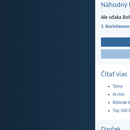
Náhodný B
Ale vďaka Boh
1. Korinťanom
Čítať viac
Témy
Archív
Biblické 
Top 100 B
Darček