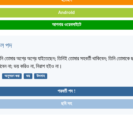
ইমেইল
Android
আপনার ওয়েবসাইটে
বেল পদ
 তোমার অগ্রে অগ্রে যাইতেছেন; তিনিই তোমার সহবর্তী থাকিবেন; তিনি তোমাকে ছ
িবেন না; ভয় করিও না, নিরাশ হইও না।
অনুসরণ করা
ভয়
উৎসাহ
পরবর্তী পদ !
ছবি সহ