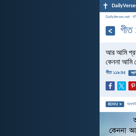
DailyVerse
DailyVerses.net
›
বা
গীত
আর আমি প্রশ
কেননা আমি 
গীত ১১৯:৪৫
স্বা
অনলা
ROVU