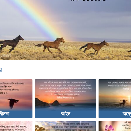
়
াধীনতা
আইন
অন্ব