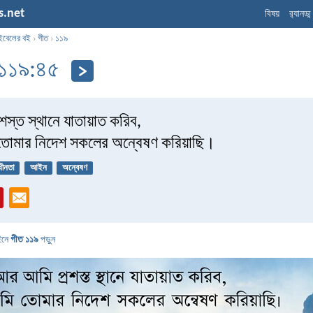
s.net
বিষয়
র‌্যানড্
ইবেলের বই
›
গীত
›
১১৯
 ১১৯:৪৫
স্ত স্থানে যাতায়াত করিব,
তোমার নিদেশ সকলের অন্বেষণ করিয়াছি।
ধীনতা
আইন
অন্বেষণ
ইনে
গীত ১১৯
পড়ুন