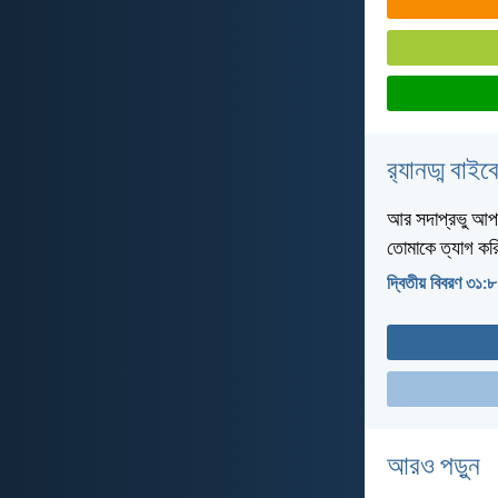
র‌্যানড্ম বাই
আর সদাপ্রভু আপনি
তোমাকে ত্যাগ কর
দ্বিতীয় বিবরণ ৩১:৮
আরও পড়ুন