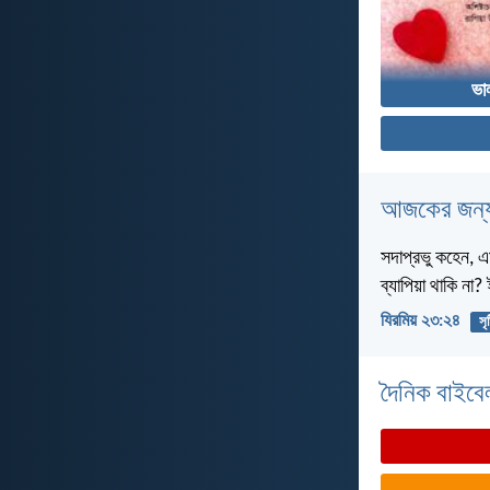
ভা
আজকের জন্য
সদাপ্রভু কহেন, এ
ব্যাপিয়া থাকি না
যিরমিয় ২৩:২৪
সৃষ
দৈনিক বাইবে