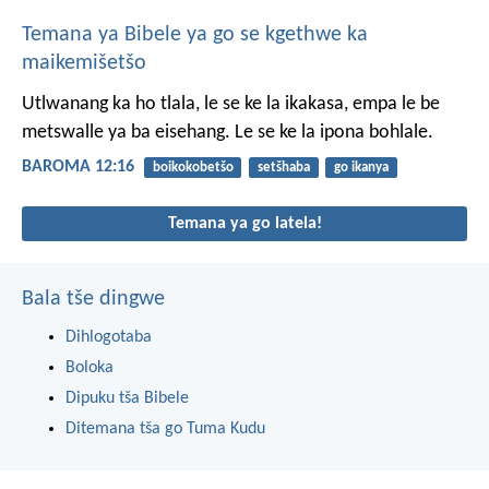
Temana ya Bibele ya go se kgethwe ka
maikemišetšo
Utlwanang ka ho tlala, le se ke la ikakasa, empa le be
metswalle ya ba eisehang. Le se ke la ipona bohlale.
BAROMA 12:16
boikokobetšo
setšhaba
go ikanya
Temana ya go latela!
Bala tše dingwe
Dihlogotaba
Boloka
Dipuku tša Bibele
Ditemana tša go Tuma Kudu