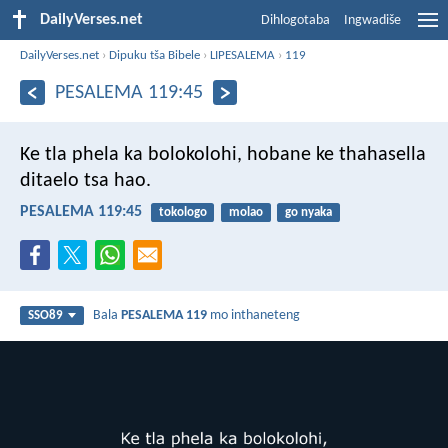
DailyVerses.net
Dihlogotaba
Ingwadiše
DailyVerses.net
›
Dipuku tša Bibele
›
LIPESALEMA
›
119
PESALEMA 119:45
Ke tla phela ka bolokolohi,
hobane ke thahasella
ditaelo tsa hao.
PESALEMA 119:45
tokologo
molao
go nyaka
Bala
PESALEMA 119
mo inthaneteng
SSO89