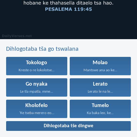
Dihlogotaba tša go tswalana
Tokologo
Molao
Kreste o re lokolotse...
Mantswe ana ao ke...
Go nyaka
Lerato
Le tla mpatla, mme...
Lerato le na le...
Kholofelo
Tumelo
‘Ke tseba merero eo...
Ka baka leo, ke...
Dihlogotaba tše dingwe