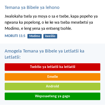
Temana ya Bibele ya lehono
Jwalokaha tsela ya moya
o sa e tsebe,
kapa popeho ya
ngwana
ka popelong,
o ke ke wa tseba
mesebetsi ya
Modimo,
e leng yena ya entseng tsohle.
MORUTI 11:5
Modimo
kwešišo
Amogela Temana ya Bibele ya Letšatši ka
Letšatši:
Tsebišo ya letšatši ka letšatši
Emeile
Android
Weposaeteng ya gago