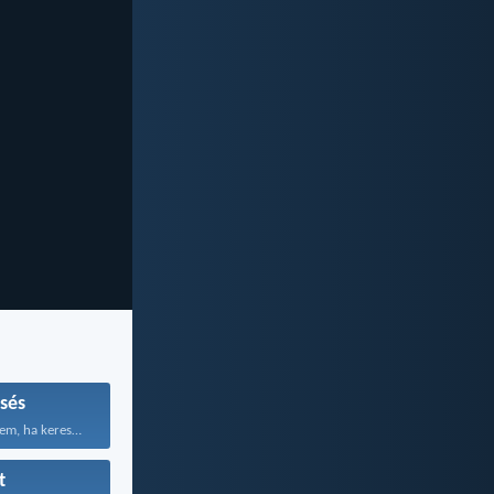
sés
Megtaláltok engem, ha kerestek...
t