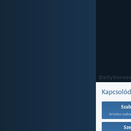
Kapcsoló
Sza
Sze