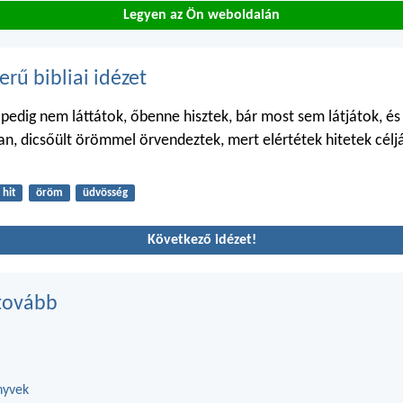
Legyen az Ön weboldalán
erű bibliai idézet
, pedig nem láttátok, őbenne hisztek, bár most sem látjátok, és
n, dicsőült örömmel örvendeztek, mert elértétek hitetek célját
hit
öröm
üdvösség
Következő idézet!
tovább
nyvek