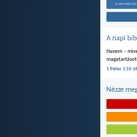
A szeretet tür
A napi bib
Hanem – mivel
magatartásoto
1 Péter 1:15-1
Nézze meg 