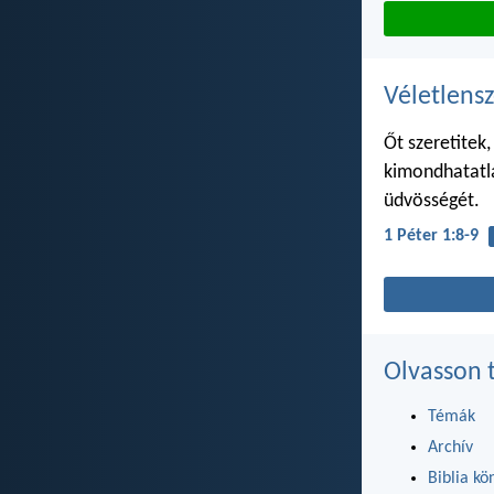
Véletlensz
Őt szeretitek
kimondhatatla
üdvösségét.
1 Péter 1:8-9
Olvasson 
Témák
Archív
Biblia kö