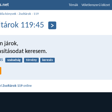
s.net
Témák
Véletlenszerű idézet
blia könyvek
›
Zsoltárok
›
119
ltárok 119:45
n járok,
asításodat keresem.
45
szabadság
törvény
keresés
el
Zsoltárok 119
online