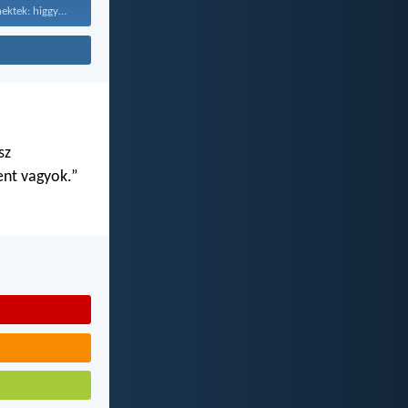
Ezért mondom nektek: higgyétek...
sz
ent vagyok.”