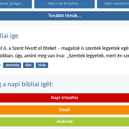
elmes, jóságos...
Mert csak én tudom...
További témák...
liai ige
 ő, a Szent hívott el titeket – magatok is szentek legyetek egé
kban, úgy, amint meg van írva: „Szentek legyetek, mert én sz
6
szentség
élet
hívás
a napi bibliai igét:
Napi értesítés
Email
Android