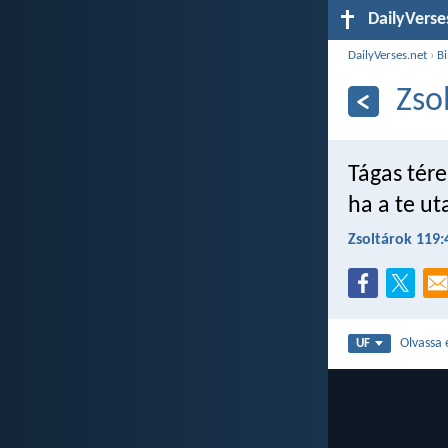
DailyVerse
DailyVerses.net
›
Bi
Zso
Tágas tére
ha a te ut
Zsoltárok 119:
Olvassa 
UF