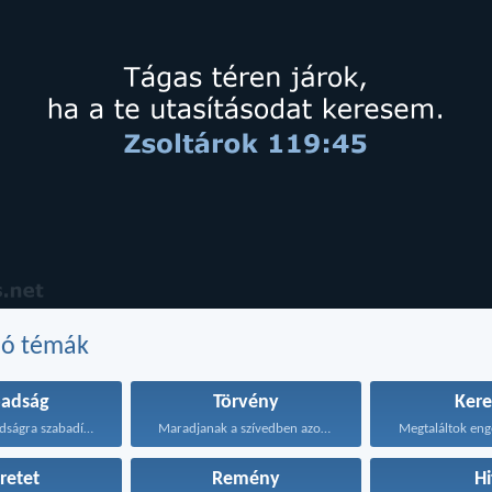
dó témák
badság
Törvény
Kere
Krisztus szabadságra szabadított meg...
Maradjanak a szívedben azok...
retet
Remény
Hi