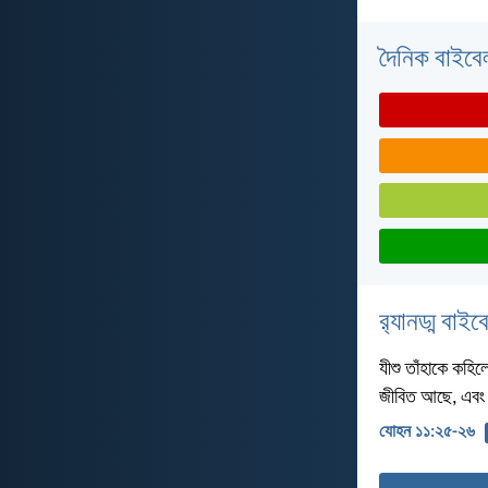
দৈনিক বাইবে
র‌্যানড্ম বাই
যীশু তাঁহাকে কহি
জীবিত আছে, এবং 
যোহন ১১:২৫-২৬