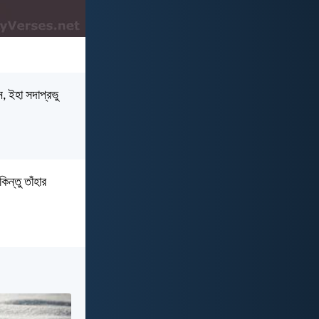
, ইহা সদাপ্রভু
িন্তু তাঁহার