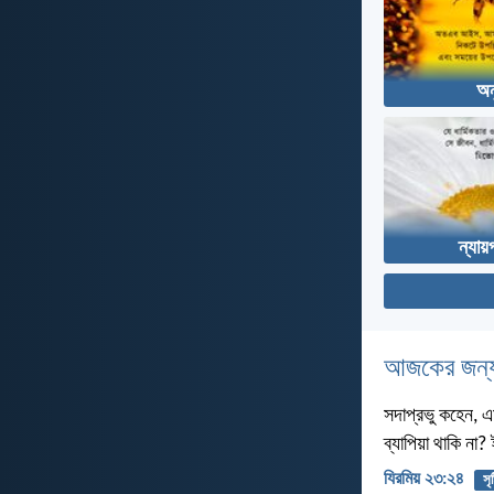
অন
ন্যায়
আজকের জন্য
সদাপ্রভু কহেন, এ
ব্যাপিয়া থাকি না
যিরমিয় ২৩:২৪
সৃষ