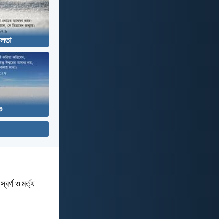
শীলতা
ু
বর্গ ও মর্ত্য