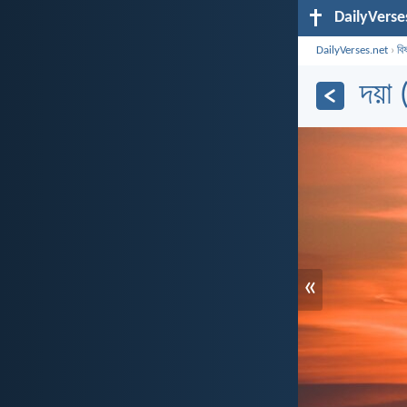
DailyVerse
DailyVerses.net
›
বি
দয়া 
«