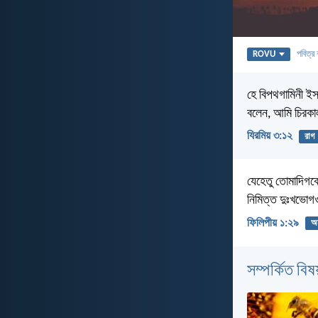
ROVU
পবিত্র 
হে বিপথগামিনী ইস
বলেন, আমি চিরকা
যিরমিয় ৩:১২
রাগ
যেহেতু তোমাদিগকে 
নিমিত্ত দুঃখভো
ফিলিপীয় ১:২৯
অন
সম্পর্কিত বিষয