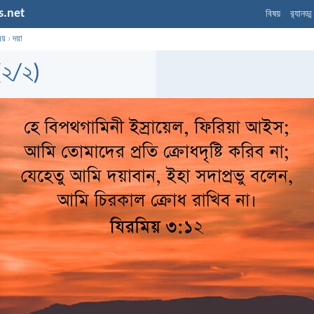
s.net
বিষয়
র‌্যানড্
ষয়
›
দয়া
(২/২)