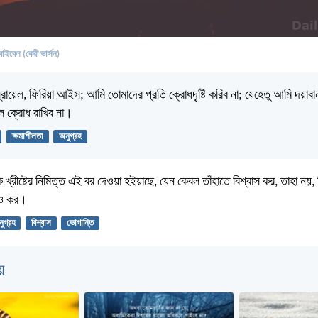
বাইবেল (কেরী ভার্সন)
্রায়েল, ফিরিয়া আইস; আমি তোমাদের প্রতি ক্রোধদৃষ্টি করিব না; যেহেতু আমি দয়াবান
ল ক্রোধ রাখিব না।
ক্ষমাশীলতা
অনুগ্রহ
খ্রীষ্টের নিমিত্ত এই বর দেওয়া হইয়াছে, যেন কেবল তাঁহাতে বিশ্বাস কর, তাহা নয়, ক
গও কর।
ুগ্রহ
বিশ্বাস
ভোগান্তি
়