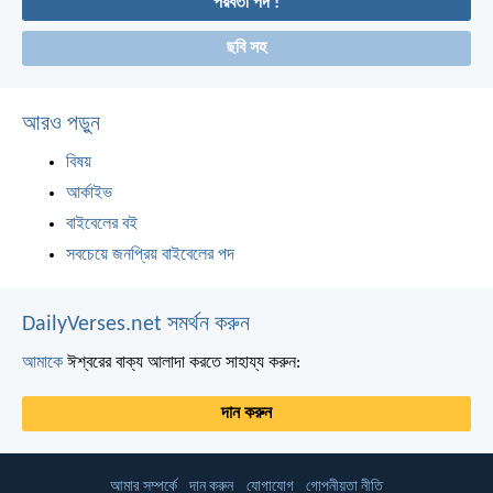
পরবর্তী পদ !
ছবি সহ
আরও পড়ুন
বিষয়
আর্কাইভ
বাইবেলের বই
সবচেয়ে জনপ্রিয় বাইবেলের পদ
DailyVerses.net সমর্থন করুন
আমাকে
ঈশ্বরের বাক্য আলাদা করতে সাহায্য করুন:
দান করুন
আমার সম্পর্কে
দান করুন
যোগাযোগ
গোপনীয়তা নীতি