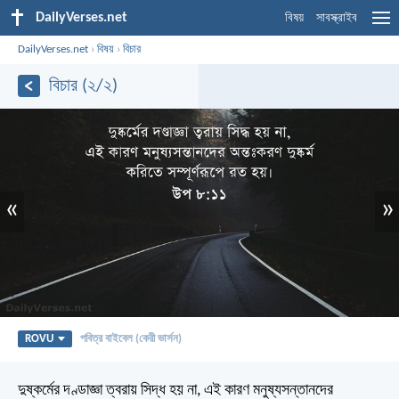
DailyVerses.net
বিষয়
সাবস্ক্রাইব
DailyVerses.net
›
বিষয়
›
বিচার
বিচার (২/২)
«
»
ROVU
পবিত্র বাইবেল (কেরী ভার্সন)
দুষ্কর্মের দণ্ডাজ্ঞা ত্বরায় সিদ্ধ হয় না, এই কারণ মনুষ্যসন্তানদের