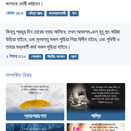
জগৎকে দোষী করিবেন।
যোহন ১৬:৮
পবিত্র আত্মা
মধ্যস্থতাকারী
পাপ
কিন্তু প্রভুর দিন চোরের ন্যায় আসিবে; তখন আকাশমণ্ডল হূহূ শব্দ করিয়া
উড়িয়া যাইবে, এবং মূলবস্তু সকল পুড়িয়া গিয়া বিলীন হইবে, এবং পৃথিবী ও
তাহার মধ্যবর্তী কার্য সকল পুড়িয়া যাইবে।
২ পিতর ৩:১০
শেষকাল
দ্বিতীয় আগমন
স্বর্গ
সম্পর্কিত বিষয়
ন্যায়পরায়ণতা
শাস্তি