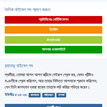
দৈনিক বাইবেল পদ গ্রহণ করুন:
প্রতিদিনের নোটিফিকেশন
ইমেইল
Android
আপনার ওয়েবসাইটে
র‌্যানড্ম বাইবেল পদ
স্বামীরা, তোমরা আপন আপন স্ত্রীকে সেইরূপ প্রেম কর, যেমন খ্রীষ্টও
মণ্ডলীকে প্রেম করিলেন, আর তাহার নিমিত্ত আপনাকে প্রদান করিলেন;
যেন তিনি জলস্নান দ্বারা বাক্যে তাহাকে শুচি করিয়া পবিত্র করেন।
ইফিষীয় ৫:২৫-২৬
ভালবাসা
শুদ্ধিকরণ
সম্পর্ক