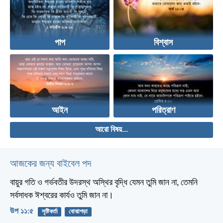
পাপ
বিশ্বাস
আইন
পরিত্রাণ
আরো বিষয়...
আজকের জন্য বাইবেল পদ
বায়ুর গতি ও গর্ভবতীর উদরস্থ অস্থির বৃদ্ধি যেমন তুমি জান না, তেমনি
সর্বসাধক ঈশ্বরের কার্যও তুমি জান না।
উপ ১১:৫
সৃষ্টিকর্তা
বোঝাপড়া