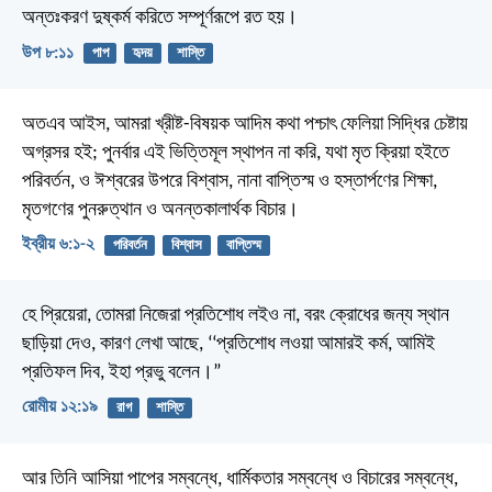
অন্তঃকরণ দুষ্কর্ম করিতে সম্পূর্ণরূপে রত হয়।
উপ ৮:১১
পাপ
হৃদয়
শাস্তি
অতএব আইস, আমরা খ্রীষ্ট-বিষয়ক আদিম কথা পশ্চাৎ ফেলিয়া সিদ্ধির চেষ্টায়
অগ্রসর হই; পুনর্বার এই ভিত্তিমূল স্থাপন না করি, যথা মৃত ক্রিয়া হইতে
পরিবর্তন, ও ঈশ্বরের উপরে বিশ্বাস, নানা বাপ্তিস্ম ও হস্তার্পণের শিক্ষা,
মৃতগণের পুনরুত্থান ও অনন্তকালার্থক বিচার।
ইব্রীয় ৬:১-২
পরিবর্তন
বিশ্বাস
বাপ্তিস্ম
হে প্রিয়েরা, তোমরা নিজেরা প্রতিশোধ লইও না, বরং ক্রোধের জন্য স্থান
ছাড়িয়া দেও, কারণ লেখা আছে, ‘‘প্রতিশোধ লওয়া আমারই কর্ম, আমিই
প্রতিফল দিব, ইহা প্রভু বলেন।”
রোমীয় ১২:১৯
রাগ
শাস্তি
আর তিনি আসিয়া পাপের সম্বন্ধে, ধার্মিকতার সম্বন্ধে ও বিচারের সম্বন্ধে,