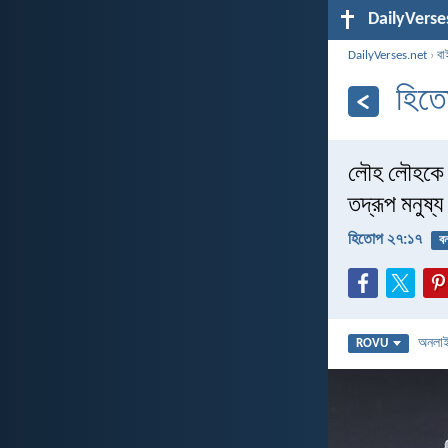
DailyVerse
DailyVerses.net
›
বা
হিত
লৌহ লৌহকে 
তদ্রূপ মনুষ
হিতোপ ২৭:১৭
বন
অনলা
ROVU