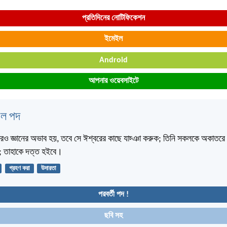
প্রতিদিনের নোটিফিকেশন
ইমেইল
Android
আপনার ওয়েবসাইটে
বেল পদ
ারও জ্ঞানের অভাব হয়, তবে সে ঈশ্বরের কাছে যাচ্ঞা করুক; তিনি সকলকে অকাতরে 
া; তাহাকে দত্ত হইবে।
গ্রহণ করা
উদারতা
পরবর্তী পদ !
ছবি সহ