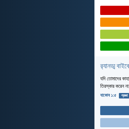
র‌্যানড্ম বাই
যদি তোমাদের কাহ
তিরস্কার করেন ন
যাকোব ১:৫
প্রজ্ঞা