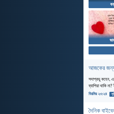
বন
ভা
আজকের জন্য
সদাপ্রভু কহেন, এ
ব্যাপিয়া থাকি না
যিরমিয় ২৩:২৪
সৃষ
দৈনিক বাইবে