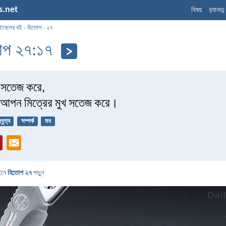
s.net
বিষয়
র‌্যানড্
ইবেলের বই
›
হিতোপ
›
২৭
োপ ২৭:১৭
সতেজ করে,
্য আপন মিত্রের মুখ সতেজ করে।
্ধুত্ব
সম্পর্ক
মন
ইনে
হিতোপ ২৭
পড়ুন