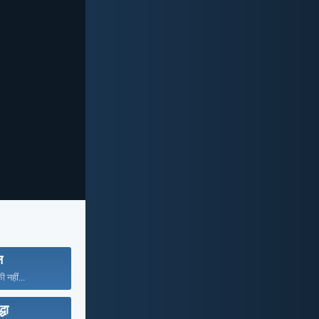
न
ी नहीं...
्धा