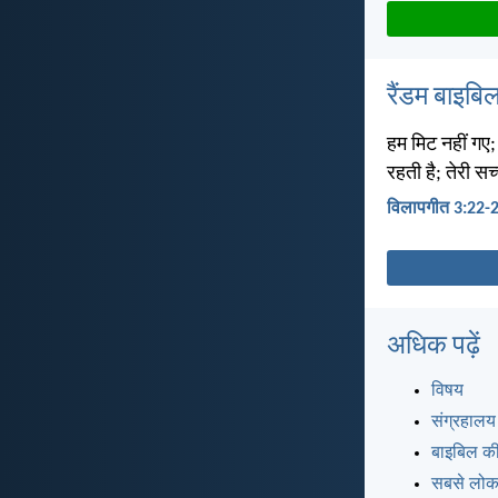
रैंडम बाइबिल
हम मिट नहीं गए
रहती है; तेरी स
विलापगीत 3:22-
अधिक पढ़ें
विषय
संग्रहालय
बाइबिल की
सबसे लोकप