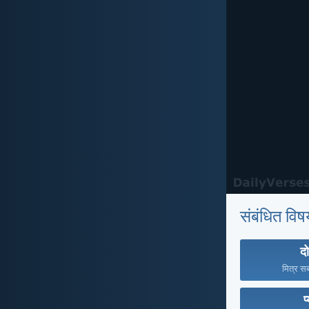
संबंधित विष
दो
मित्र सब 
प