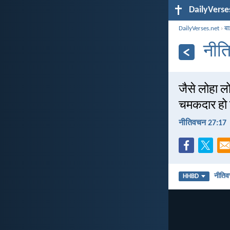
DailyVerse
DailyVerses.net
›
बा
नीत
जैसे लोहा लो
चमकदार हो 
नीतिवचन 27:17
नीति
HHBD