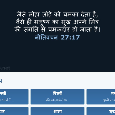
य
स्ती
रिश्तों
म
समयों में...
यदि कोई अकेले पर...
पृथ्वी पर क
्यार
आशा
श्रद