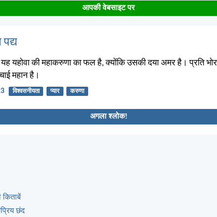
आपकी वेबसाइट पर
 पद्य
; यह यहोवा की महाकरुणा का फल है, क्योंकि उसकी दया अमर है। प्रति भो
च्चाई महान है।
23
विश्वसनीयता
प्यार
करुणा
अगला श्लोक!
 किताबें
्रिय छंद