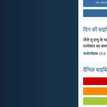
प्रेम धीरज
दिन की बाइ
जैसे तू वायु के च
परमेश्वर का का
सभोपदेशक 11:5
दैनिक बाइबिल 