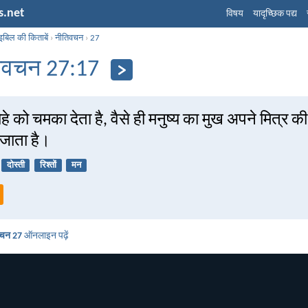
s.net
विषय
यादृच्छिक पद्य
इबिल की किताबें
›
नीतिवचन
›
27
िवचन 27:17
हे को चमका देता है, वैसे ही मनुष्य का मुख अपने मित्र की
जाता है।
दोस्ती
रिश्तों
मन
वचन 27
ऑनलाइन पढ़ें