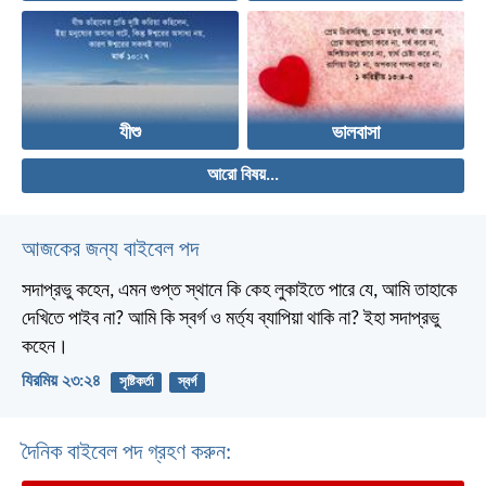
যীশু
ভালবাসা
আরো বিষয়...
আজকের জন্য বাইবেল পদ
সদাপ্রভু কহেন, এমন গুপ্ত স্থানে কি কেহ লুকাইতে পারে যে, আমি তাহাকে
দেখিতে পাইব না? আমি কি স্বর্গ ও মর্ত্য ব্যাপিয়া থাকি না? ইহা সদাপ্রভু
কহেন।
যিরমিয় ২৩:২৪
সৃষ্টিকর্তা
স্বর্গ
দৈনিক বাইবেল পদ গ্রহণ করুন: