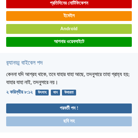
প্রতিদিনের নোটিফিকেশন
ইমেইল
Android
আপনার ওয়েবসাইটে
র‌্যানড্ম বাইবেল পদ
কেননা যদি আগ্রহ থাকে, তবে যাহার যাহা আছে, তদনুসারে তাহা গ্রাহ্য হয়;
যাহার যাহা নাই, তদনুসারে নয়।
২ করিন্থীয় ৮:১২
উৎসাহ
দান
উদারতা
পরবর্তী পদ !
ছবি সহ