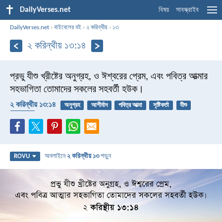
DailyVerses.net
বিষয়
সাবস্ক্রাইব
DailyVerses.net
›
বাইবেলের বই
›
২ করিন্থীয়
›
১৩
২ করিন্থীয় ১৩:১৪
প্রভু যীশু খ্রীষ্টের অনুগ্রহ, ও ঈশ্বরের প্রেম, এবং পবিত্র আত্মার
সহভাগিতা তোমাদের সকলের সহবর্তী হউক।
২ করিন্থীয় ১৩:১৪
অনুগ্রহ
আশীর্বাদ
পবিত্র আত্মা
সৃষ্টিকর্তা
যীশু
ভালবাসা
অনলাইনে
২ করিন্থীয় ১৩
পড়ুন
ROVU