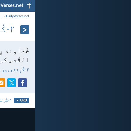
yVerses.net
DailyVerses.net
›
با
۲-کُرِنتھِیوں 13:‏14
خُداوند یِ
القُدس کی
۲-کُرِنتھِیوں 13:‏14
۲-کُرِنتھِیوں 13
URD