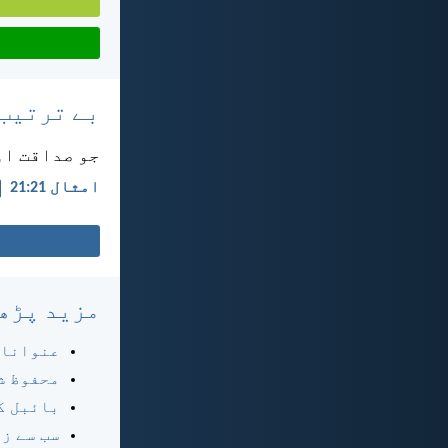
بے ترتیب
جو صداقت اور
امثال 21:‏21
مزید پڑھ
عنوانا
محفوظ ش
بائبل ک
سب سے ز