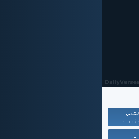
قدس
رُوح ہے...
ر