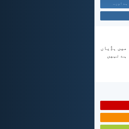
 ہے اور...
میں ہڈِّیاں
 ہے نہیں