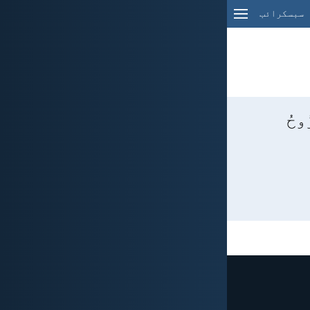
سبسکرائب
وحُ