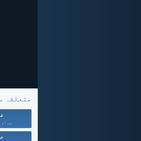
متعلقہ م
فض
پس آؤ ہ
خد