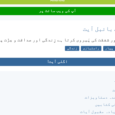
Android
آپ کی ویب سائٹ پر
 بائبل آیت
 شفقت کی پَیروی کرتا ہے زِندگی اور صداقت و عِزّت پ
پیار
راستبازی
زندگی
اگلی آیت!
ت
دہ دستاویزات
ی کتابیں
یادہ مقبول آیات