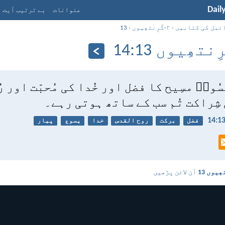
Dail
عنوانات
بے ترتیب آیت
ئبل کی کتابیں
›
۲-کُرِنتھِیوں
›
13
سُوعؔ مسِیح کا فضل اور خُدا کی مُحبّت اور رُ
 شِراکت تُم سب کے ساتھ ہوتی رہے۔
فضل
برکت
روح القدس
خدا
یسوع
پیار
آن لائن پڑھیں