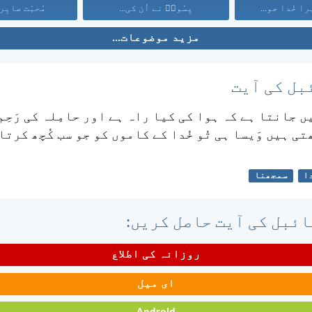
ا خُدا جو...
یِسُوعؔ نے اُن کی...
مُحبّت صابِر
مزید موضوعات...
بل کی آیت
یں جانتا ہے کہ ہوا کی کیا راہ ہے اور حامِلہ کی رَحِم 
ی ہیں وَیسا ہی تُو خُدا کے کاموں کو جو سب کُچھ کرتا
ا
سمجھنا
ئبل کی آیت حاصل کریں:
روزانہ کی اطلاع
ای میل