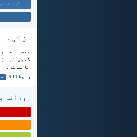
خُداوند تیر
دن کی بائ
جَیسا تُو نہ
کیوں کر بڑھت
جانے گا۔
واعِظ 11:‏5
خد
روزانہ با