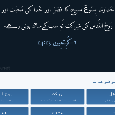
وضوعات
ل
برکت
روح ال
م فضل...
خُداوند تُجھے برکت دے...
اور خُداوند 
ا
یسوع
پیا