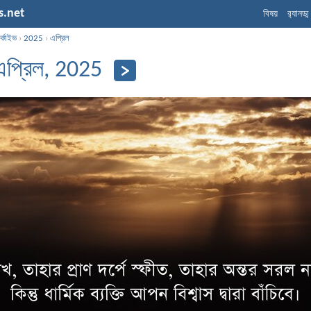
s.net
বিষয়
র‌্যানড্
্কাইভ
›
2025
›
এপ্রিল
এপ্রিল, 2025