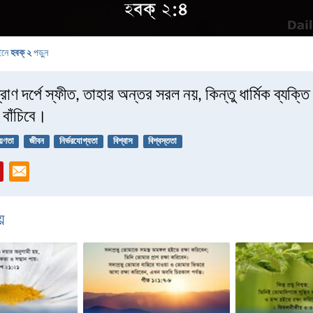
ইনে
হবক্‌ ২
পড়ুন
্রাণ দর্পে স্ফীত, তাহার অন্তর সরল নয়, কিন্তু ধার্মিক ব্যক্
া বাঁচিবে।
য়ণতা
জীবন
নির্ভরযোগ্যতা
বিশ্বাস
বিশ্বস্ততা
়