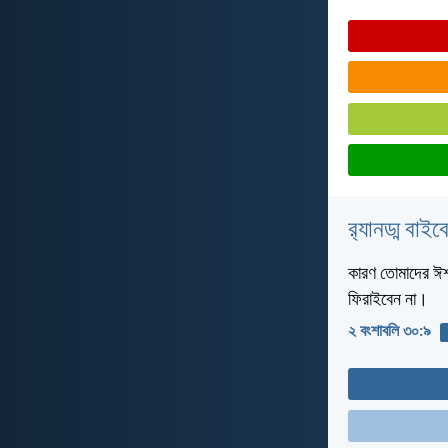
র‌্যানড্ম বাই
কারণ তোমাদের ঈশ্
ফিরাইবেন না।
২ বংশাবলি ৩০:৯