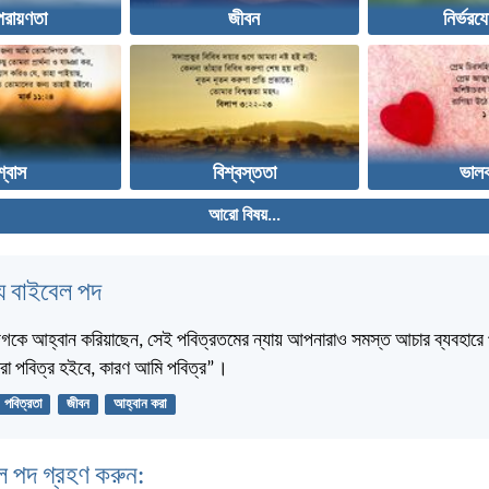
পরায়ণতা
জীবন
নির্ভরয
শ্বাস
বিশ্বস্ততা
ভালব
আরো বিষয়...
 বাইবেল পদ
দিগকে আহ্বান করিয়াছেন, সেই পবিত্রতমের ন্যায় আপনারাও সমস্ত আচার ব্যবহারে
রা পবিত্র হইবে, কারণ আমি পবিত্র”।
পবিত্রতা
জীবন
আহ্বান করা
ল পদ গ্রহণ করুন: