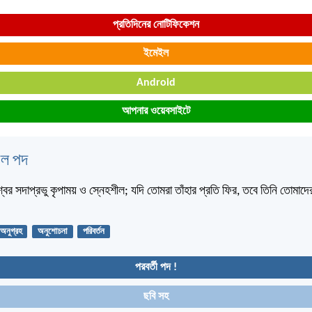
প্রতিদিনের নোটিফিকেশন
ইমেইল
Android
আপনার ওয়েবসাইটে
বেল পদ
বর সদাপ্রভু কৃপাময় ও স্নেহশীল; যদি তোমরা তাঁহার প্রতি ফির, তবে তিনি তোমাদে
অনুগ্রহ
অনুশোচনা
পরিবর্তন
পরবর্তী পদ !
ছবি সহ