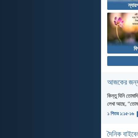
ন্যায়
বি
আজকের জন্য
কিন্তু যিনি তোমা
লেখা আছে, ‘‘তোম
১ পিতর ১:১৫-১৬
দৈনিক বাইবে