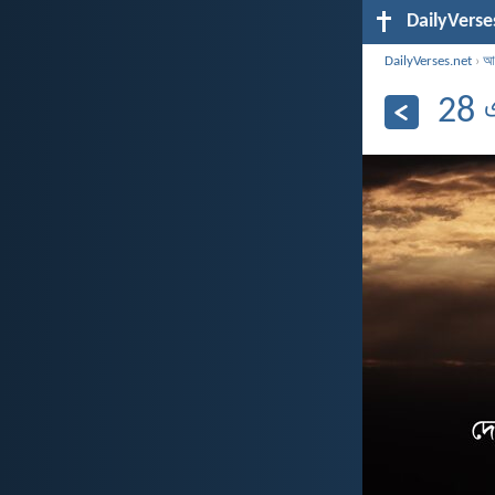
DailyVerse
DailyVerses.net
›
আর
28 