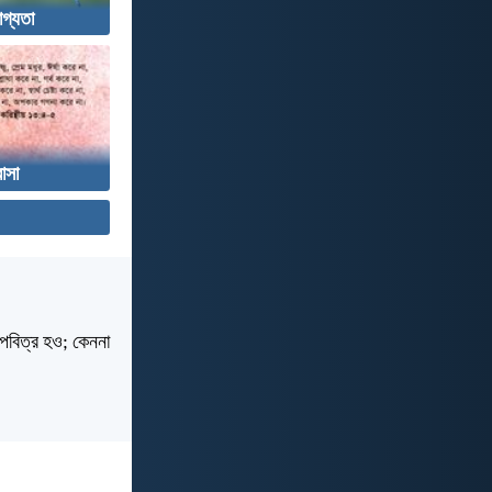
োগ্যতা
াসা
 পবিত্র হও; কেননা