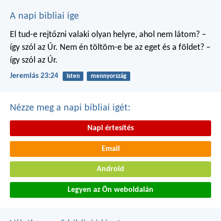
A napi bibliai ige
El tud-e rejtőzni valaki
olyan helyre, ahol nem látom?
–
így szól az Úr.
Nem én töltöm-e be
az eget és a földet?
–
így szól az Úr.
Jeremiás 23:24
Isten
mennyország
Nézze meg a napi bibliai igét:
Napi értesítés
Email
Android
Legyen az Ön weboldalán