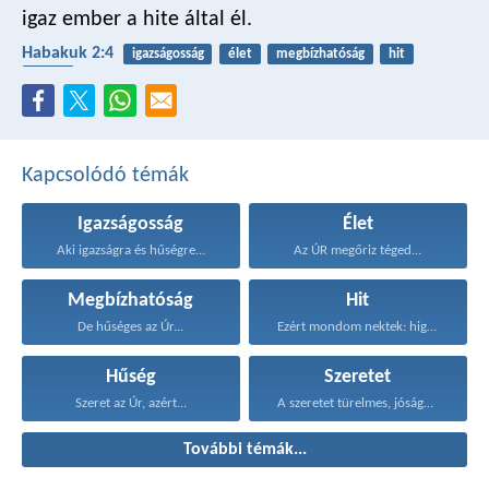
igaz ember a hite által él.
Habakuk 2:4
igazságosság
élet
megbízhatóság
hit
hűség
Kapcsolódó témák
Igazságosság
Élet
Aki igazságra és hűségre...
Az ÚR megőriz téged...
Megbízhatóság
Hit
De hűséges az Úr...
Ezért mondom nektek: higgyétek...
Hűség
Szeretet
Szeret az Úr, azért...
A szeretet türelmes, jóságos...
További témák...