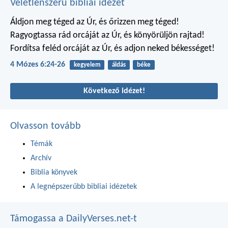
Véletlenszerű bibliai idézet
Áldjon meg téged az Úr, és őrizzen meg téged!
Ragyogtassa rád orcáját az Úr, és könyörüljön rajtad!
Fordítsa feléd orcáját az Úr, és adjon neked békességet!
4 Mózes 6:24-26
kegyelem
áldás
béke
Következő idézet!
Olvasson tovább
Témák
Archív
Biblia könyvek
A legnépszerűbb bibliai idézetek
Támogassa a DailyVerses.net-t