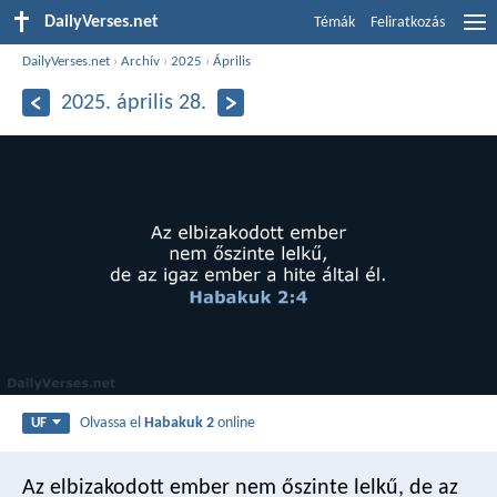
DailyVerses.net
Témák
Feliratkozás
DailyVerses.net
›
Archív
›
2025
›
Április
2025. április 28.
Olvassa el
Habakuk 2
online
UF
Az elbizakodott ember
nem őszinte lelkű,
de az