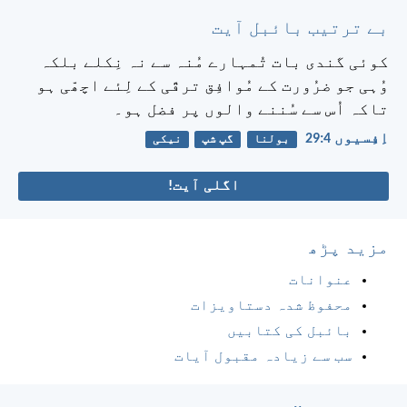
بے ترتیب بائبل آیت
کوئی گندی بات تُمہارے مُنہ سے نہ نِکلے بلکہ
وُہی جو ضرُورت کے مُوافِق ترقّی کے لِئے اچھّی ہو
تاکہ اُس سے سُننے والوں پر فضل ہو۔
اِفِسیوں 4:‏29
بولنا
گپ شپ
نیکی
اگلی آیت!
مزید پڑھ
عنوانات
محفوظ شدہ دستاویزات
بائبل کی کتابیں
سب سے زیادہ مقبول آیات