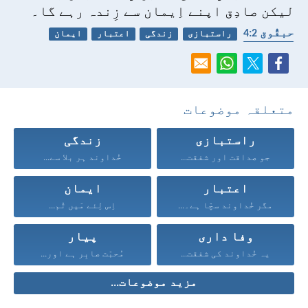
لیکن صادِق اپنے اِیمان سے زِندہ رہے گا۔
حبقُّوق 2:‏4
راستبازی
زندگی
اعتبار
ایمان
وفا داری
متعلقہ موضوعات
راستبازی
زندگی
جو صداقت اور شفقت...
خُداوند ہر بلا سے...
اعتبار
ایمان
مگر خُداوند سچّا ہے۔...
اِس لِئے مَیں تُم...
وفا داری
پیار
یہ خُداوند کی شفقت...
مُحبّت صابِر ہے اور...
مزید موضوعات...