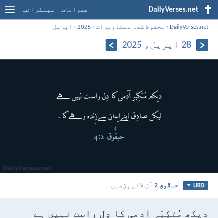
DailyVerses.net
عنوانات
سبسکرائب
DailyVerses.net
›
محفوظ شدہ دستاویزات
›
2025
›
اپریل
28 اپریل، 2025
حبقُّوق 2
آن لائن پڑھیں
URD
دیکھ مُتکِبّر آدمی کا دِل راست نہیں ہے