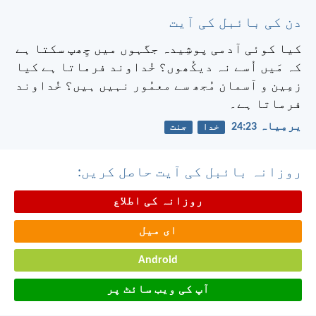
دن کی بائبل کی آیت
کیا کوئی آدمی پوشِیدہ جگہوں میں چِھپ سکتا ہے
کہ مَیں اُسے نہ دیکُھوں؟ خُداوند فرماتا ہے کیا
زمِین و آسمان مُجھ سے معمُور نہیں ہیں؟ خُداوند
فرماتا ہے۔
یرمِیاہ 23:‏24
خدا
جنت
روزانہ بائبل کی آیت حاصل کریں:
روزانہ کی اطلاع
ای میل
Android
آپ کی ویب سائٹ پر